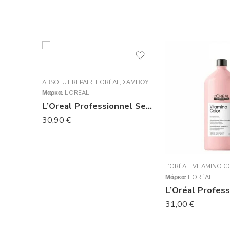
ABSOLUT REPAIR
,
L’ORÉAL
,
ΣΑΜΠΟΥΆΝ
Μάρκα:
L’ORÉAL
L’Oreal Professionnel Serie Expert Absolut Repair Shampoo Για Ταλαιπωρημένα Μαλλιά 1500ml
30,90
€
L’ORÉAL
,
VITAMINO C
Μάρκα:
L’ORÉAL
31,00
€