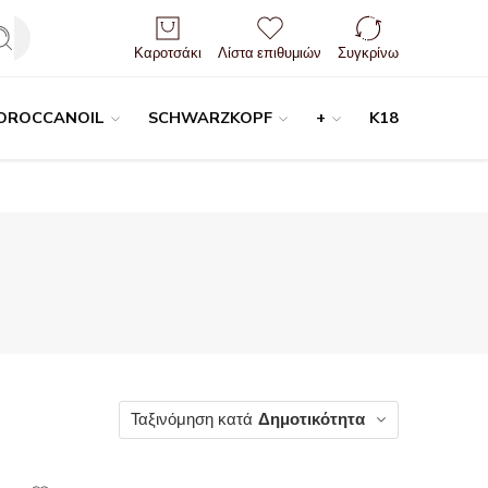
Είσοδος / Εγγραφή
Καροτσάκι
Λίστα επιθυμιών
Συγκρίνω
OROCCANOIL
SCHWARZKOPF
+
K18
Ταξινόμηση κατά
Δημοτικότητα