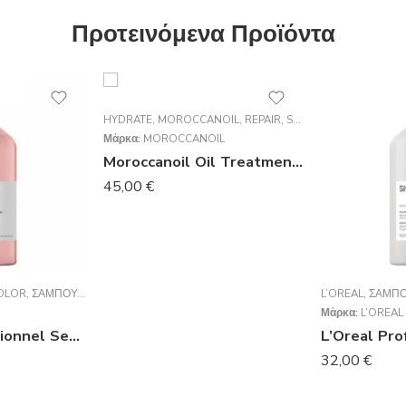
Προτεινόμενα Προϊόντα
HYDRATE
,
MOROCCANOIL
,
REPAIR
,
STYLING
,
VOLUME
,
ΈΛΑ
Μάρκα:
MOROCCANOIL
Moroccanoil Oil Treatment (για όλους τους τύπους μαλλιών) 100ml
45,00
€
OLOR
,
ΣΑΜΠΟΥΆΝ
L’ORÉAL
,
ΣΑΜΠ
Μάρκα:
L’ORÉAL
L’Oréal Professionnel Serie Expert Vitamino Color Shampoo 1500ml
32,00
€