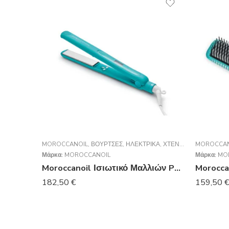
MOROCCANOIL
,
ΒΟΎΡΤΣΕΣ
,
ΗΛΕΚΤΡΙΚΆ
,
ΧΤΈΝΕΣ - ΒΟΎΡΤΣΕΣ
MOROCCAN
Μάρκα:
MOROCCANOIL
Μάρκα:
MO
Moroccanoil Ισιωτικό Μαλλιών Perfectly Polished Titanium Flat Iron
182,50
€
159,50
€