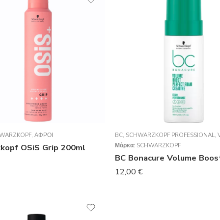
WARZKOPF
,
ΑΦΡΟΊ
BC
,
SCHWARZKOPF PROFESSIONAL
,
Μάρκα:
SCHWARZKOPF
kopf OSiS Grip 200ml
12,00
€