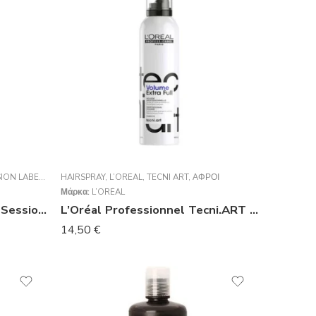
ION LABEL
,
STYLING.
HAIRSPRAY
,
ΑΦΡΟΊ
,
L’ORÉAL
,
TECNI ART
,
ΑΦΡΟΊ
Μάρκα:
L’ORÉAL
Schwarzkopf Professional Session Label The Serum 100ml
L’Oréal Professionnel Tecni.ART Volume Extra Full Αφρός 250ml
14,50
€