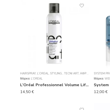
HAIRSPRAY
,
L’ORÉAL
,
STYLING.
,
TECNI ART
,
ΑΦΡΟΊ
SYSTEM PR
Μάρκα:
L’ORÉAL
Μάρκα:
WE
L’Oréal Professionnel Volume Lift 250ml
System 
14,50
€
12,00
€