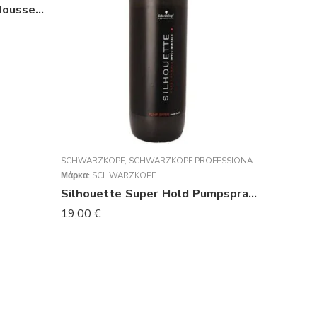
Silhouette Flexible Hold Mousse 500 ml
SCHWARZKOPF
,
SCHWARZKOPF PROFESSIONAL
,
SILHOUETTE
,
Μάρκα:
SCHWARZKOPF
Silhouette Super Hold Pumpspray 1000 ml
19,00
€