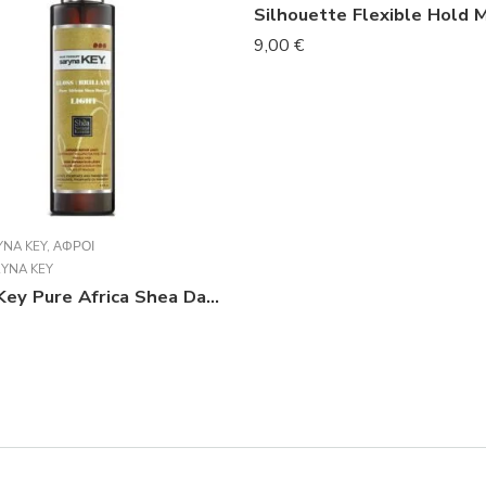
9,00
€
YNA KEY
,
ΑΦΡΟΊ
YNA KEY
Saryna Key Pure Africa Shea Damage Repair Light Shampoo 1000ml