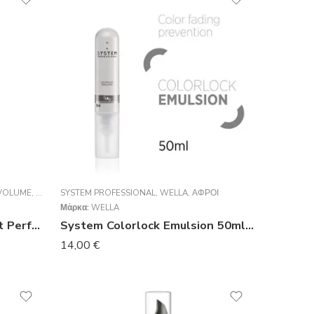
VOLUME
,
ΑΦΡΟΊ
SYSTEM PROFESSIONAL
,
WELLA
,
ΑΦΡΟΊ
Μάρκα:
WELLA
BC Bonacure Volume Boost Perfect Foam 150ml
System Colorlock Emulsion 50ml Αφρος
14,00
€