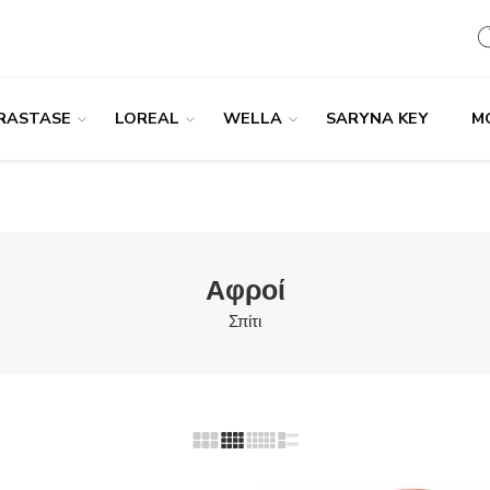
RASTASE
LOREAL
WELLA
SARYNA KEY
M
Αφροί
Σπίτι