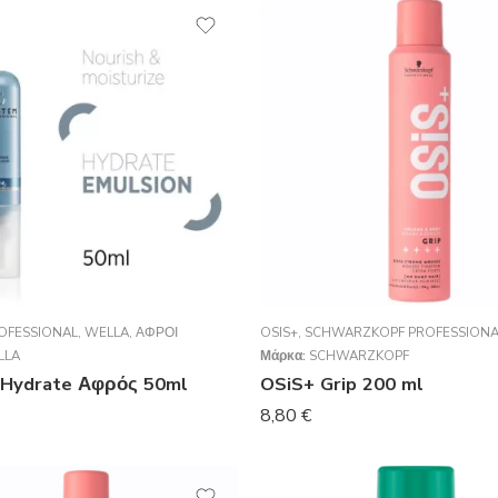
OFESSIONAL
,
WELLA
,
ΑΦΡΟΊ
OSIS+
,
SCHWARZKOPF PROFESSIONA
LLA
Μάρκα:
SCHWARZKOPF
Hydrate Αφρός 50ml
OSiS+ Grip 200 ml
8,80
€