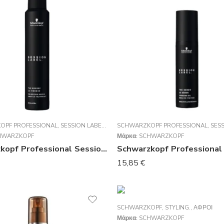
OPF PROFESSIONAL
,
SESSION LABEL
,
STYLING.
SCHWARZKOPF PROFESSIONAL
,
ΑΦΡΟΊ
,
SESS
HWARZKOPF
Μάρκα:
SCHWARZKOPF
Schwarzkopf Professional Session Label The Mousse 200ml
15,85
€
SCHWARZKOPF
,
STYLING.
,
ΑΦΡΟΊ
Μάρκα:
SCHWARZKOPF