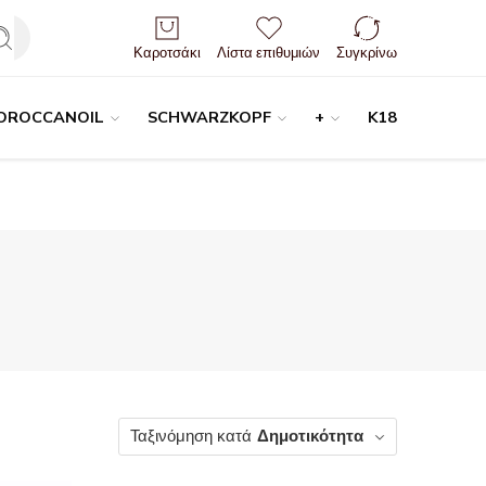
Είσοδος / Εγγραφή
Καροτσάκι
Λίστα επιθυμιών
Συγκρίνω
OROCCANOIL
SCHWARZKOPF
+
K18
Ταξινόμηση κατά
Δημοτικότητα