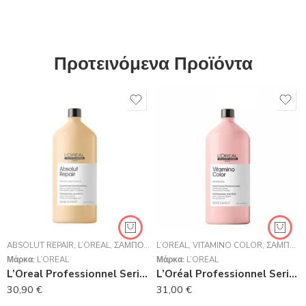
Προτεινόμενα Προϊόντα
ABSOLUT REPAIR
,
L’ORÉAL
,
ΣΑΜΠΟΥΆΝ
L’ORÉAL
,
VITAMINO COLOR
,
ΣΑΜΠΟΥΆΝ
Μάρκα:
L’ORÉAL
Μάρκα:
L’ORÉAL
L’Oreal Professionnel Serie Expert Absolut Repair Shampoo Για Ταλαιπωρημένα Μαλλιά 1500ml
L’Oréal Professionnel Serie Expert Vitamino Color Shampoo 1500ml
30,90
€
31,00
€