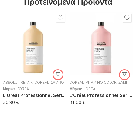
Προτεινόμενα Προϊόντα
ABSOLUT REPAIR
,
L’ORÉAL
,
ΣΑΜΠΟΥΆΝ
L’ORÉAL
,
VITAMINO COLOR
,
ΣΑΜΠΟΥΆΝ
Μάρκα:
L’ORÉAL
Μάρκα:
L’ORÉAL
L’Oreal Professionnel Serie Expert Absolut Repair Shampoo Για Ταλαιπωρημένα Μαλλιά 1500ml
L’Oréal Professionnel Serie Expert Vitamino Color Shampoo 1500ml
30,90
€
31,00
€