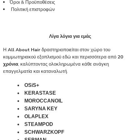
Όροι & Προϋποθέσεις
Πολιτική επιστροφών
Λίγα λόγια για εμάς
Η
All About Hair
δραστηριοποιείται στον χώρο του
κομμωτηριακού εξοπλισμού εδώ και περισσότερα από
20
χρόνια
, καλύπτοντας ολοκληρωμένα κάθε ανάγκη
επαγγελματία και καταναλωτή.
OSiS+
KERASTASE
MOROCCANOIL
SARYNA KEY
OLAPLEX
STEAMPOD
SCHWARZKOPF
SEBMAN