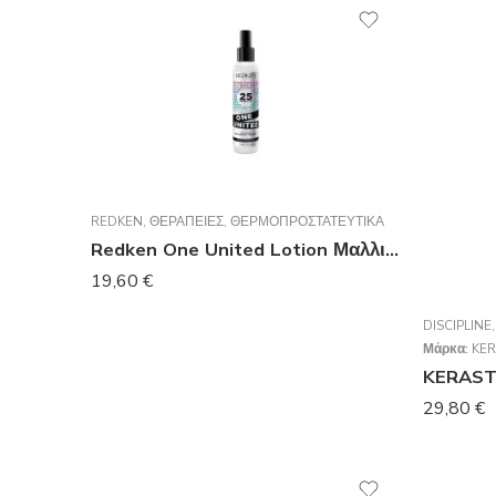
REDKEN
,
ΘΕΡΑΠΕΊΕΣ
,
ΘΕΡΜΟΠΡΟΣΤΑΤΕΥΤΙΚΆ
Redken One United Lotion Μαλλιών για Λείανση 150ml
19,60
€
DISCIPLINE
Μάρκα:
KER
29,80
€