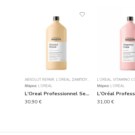
ABSOLUT REPAIR
,
L’ORÉAL
,
ΣΑΜΠΟΥΆΝ
L’ORÉAL
,
VITAMINO C
Μάρκα:
L’ORÉAL
Μάρκα:
L’ORÉAL
L’Oreal Professionnel Serie Expert Absolut Repair Shampoo Για Ταλαιπωρημένα Μαλλιά 1500ml
30,90
€
31,00
€