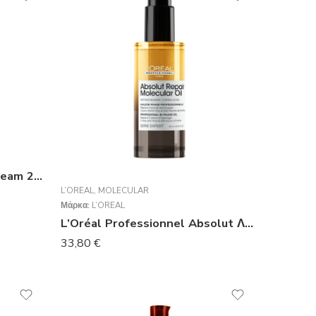
REDKEN All Soft Heavy Cream 250ml
L’ORÉAL
,
MOLECULAR
Μάρκα:
L’ORÉAL
L’Oréal Professionnel Absolut Λάδι Μαλλιών για Επανόρθωση κατά της Ψαλίδας 90ml
33,80
€