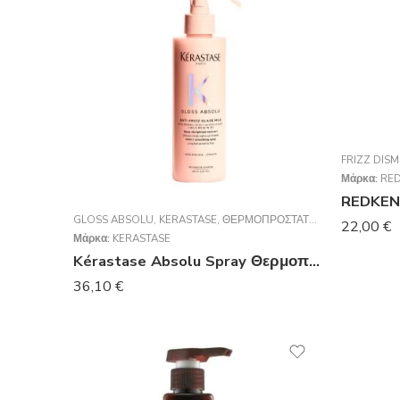
FRIZZ DISM
Μάρκα:
RE
REDKEN 
GLOSS ABSOLU
,
KERASTASE
,
ΘΕΡΜΟΠΡΟΣΤΑΤΕΥΤΙΚΆ
22,00
€
Μάρκα:
KERASTASE
Kérastase Absolu Spray Θερμοπροστασίας Μαλλιών κατά του Φριζαρίσματος 190ml
36,10
€