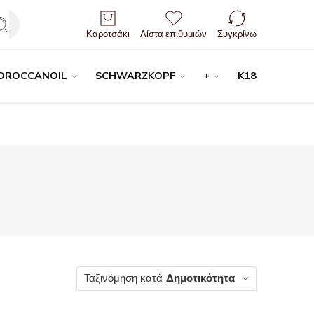
Είσοδος / Εγγραφή
Καροτσάκι
Λίστα επιθυμιών
Συγκρίνω
OROCCANOIL
SCHWARZKOPF
+
K18
Ταξινόμηση κατά
Δημοτικότητα