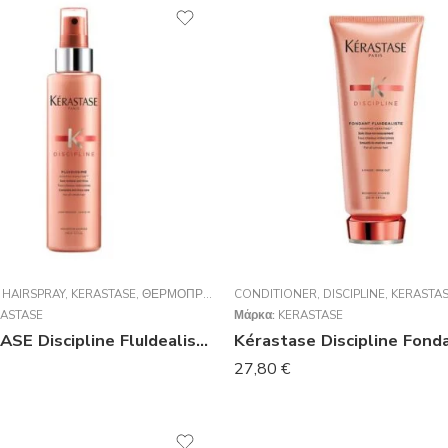
,
HAIRSPRAY
,
KERASTASE
,
ΘΕΡΜΟΠΡΟΣΤΑΤΕΥΤΙΚΆ
CONDITIONER
,
DISCIPLINE
,
KERASTA
ASTASE
Μάρκα:
KERASTASE
KERASTASE Discipline FluIdealiste Spray Σπρέι κατά του Φριζαρίσματος Για Ατίθασα Μαλλιά 150ml
27,80
€