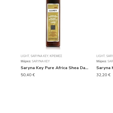
LIGHT
,
SARYNA KEY
,
ΚΡΈΜΕΣ
LIGHT
,
SAR
Μάρκα:
SARYNA KEY
Μάρκα:
SAR
Saryna Key Pure Africa Shea Damage Repair Light Cream 500ml
50,40
€
32,20
€