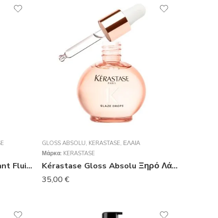
SE
GLOSS ABSOLU
,
KERASTASE
,
ΈΛΑΙΑ
Μάρκα:
KERASTASE
Kérastase Discipline Fondant Fluidealiste 200ml
Kérastase Gloss Absolu Ξηρό Λάδι Μαλλιών 45ml
35,00
€