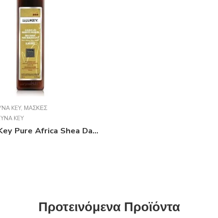
YNA KEY
,
ΜΆΣΚΕΣ
YNA KEY
Saryna Key Pure Africa Shea Damage Repair Light Cream 300ml
Προτεινόμενα Προϊόντα