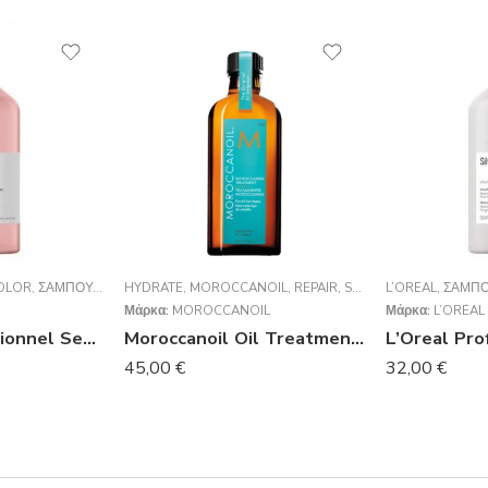
OLOR
,
ΣΑΜΠΟΥΆΝ
HYDRATE
,
MOROCCANOIL
,
REPAIR
,
STYLING
L’ORÉAL
,
VOLUME
,
ΣΑΜΠ
,
ΈΛΑ
Μάρκα:
MOROCCANOIL
Μάρκα:
L’ORÉAL
L’Oréal Professionnel Serie Expert Vitamino Color Shampoo 1500ml
Moroccanoil Oil Treatment (για όλους τους τύπους μαλλιών) 100ml
45,00
€
32,00
€