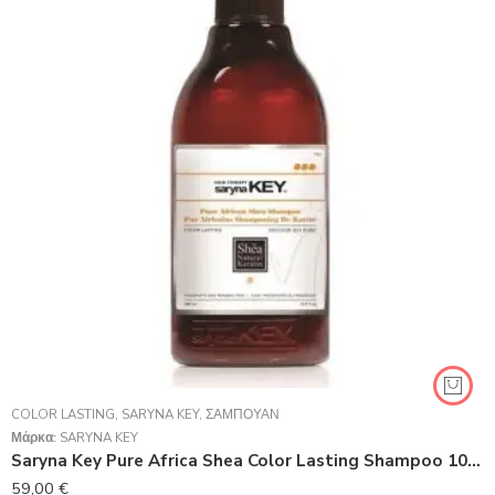
COLOR LASTING
,
SARYNA KEY
,
ΣΑΜΠΟΥΆΝ
Μάρκα:
SARYNA KEY
Saryna Key Pure Africa Shea Color Lasting Shampoo 1000ml
59,00
€