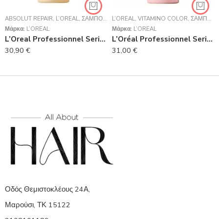
ABSOLUT REPAIR
,
L’ORÉAL
,
ΣΑΜΠΟΥΆΝ
L’ORÉAL
,
VITAMINO COLOR
,
ΣΑΜΠΟΥΆΝ
Μάρκα:
L’ORÉAL
Μάρκα:
L’ORÉAL
L’Oreal Professionnel Serie Expert Absolut Repair Shampoo Για Ταλαιπωρημένα Μαλλιά 1500ml
L’Oréal Professionnel Serie Expert Vitamino Color Shampoo 1500ml
30,90
€
31,00
€
Οδός Θεμιστοκλέους 24Α,
Μαρούσι, ΤΚ 15122