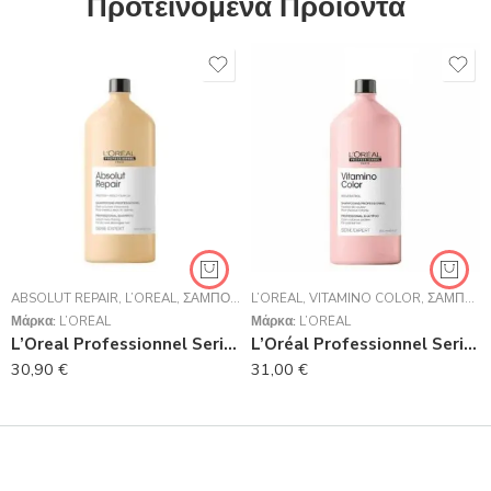
Προτεινόμενα Προϊόντα
ABSOLUT REPAIR
,
L’ORÉAL
,
ΣΑΜΠΟΥΆΝ
L’ORÉAL
,
VITAMINO COLOR
,
ΣΑΜΠΟΥΆΝ
Μάρκα:
L’ORÉAL
Μάρκα:
L’ORÉAL
L’Oreal Professionnel Serie Expert Absolut Repair Shampoo Για Ταλαιπωρημένα Μαλλιά 1500ml
L’Oréal Professionnel Serie Expert Vitamino Color Shampoo 1500ml
30,90
€
31,00
€