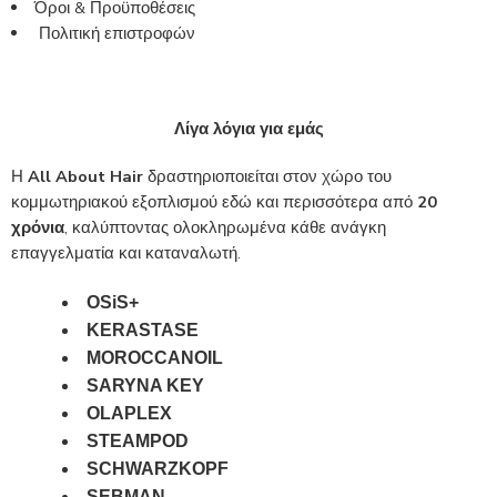
Όροι & Προϋποθέσεις
Πολιτική επιστροφών
Λίγα λόγια για εμάς
Η
All About Hair
δραστηριοποιείται στον χώρο του
κομμωτηριακού εξοπλισμού εδώ και περισσότερα από
20
χρόνια
, καλύπτοντας ολοκληρωμένα κάθε ανάγκη
επαγγελματία και καταναλωτή.
OSiS+
KERASTASE
MOROCCANOIL
SARYNA KEY
OLAPLEX
STEAMPOD
SCHWARZKOPF
SEBMAN