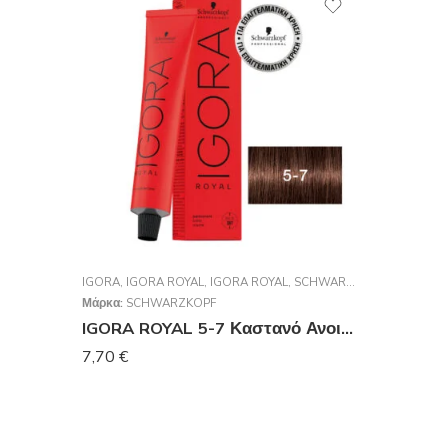
IGORA
,
IGORA ROYAL
,
IGORA ROYAL
,
SCHWARZKOPF PROFESSIONAL
Μάρκα:
SCHWARZKOPF
IGORA ROYAL 5-7 Καστανό Ανοιχτό Χάλκινο 60 ml
7,70
€