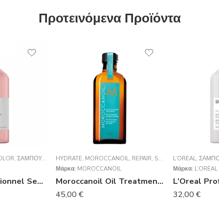
Προτεινόμενα Προϊόντα
OLOR
,
ΣΑΜΠΟΥΆΝ
HYDRATE
,
MOROCCANOIL
,
REPAIR
,
STYLING
L’ORÉAL
,
VOLUME
,
ΣΑΜΠ
,
ΈΛΑ
Μάρκα:
MOROCCANOIL
Μάρκα:
L’ORÉAL
L’Oréal Professionnel Serie Expert Vitamino Color Shampoo 1500ml
Moroccanoil Oil Treatment (για όλους τους τύπους μαλλιών) 100ml
45,00
€
32,00
€