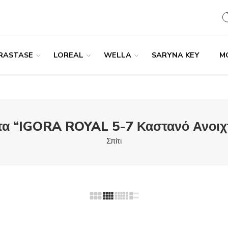
RASTASE
LOREAL
WELLA
SARYNA KEY
M
έτα “IGORA ROYAL 5-7 Καστανό Ανοιχ
Σπίτι