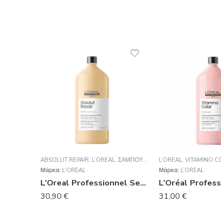
ABSOLUT REPAIR
,
L’ORÉAL
,
ΣΑΜΠΟΥΆΝ
L’ORÉAL
,
VITAMINO C
Μάρκα:
L’ORÉAL
Μάρκα:
L’ORÉAL
L’Oreal Professionnel Serie Expert Absolut Repair Shampoo Για Ταλαιπωρημένα Μαλλιά 1500ml
30,90
€
31,00
€