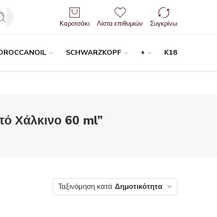
Είσοδος / Εγγραφή
Καροτσάκι
Λίστα επιθυμιών
Συγκρίνω
OROCCANOIL
SCHWARZKOPF
+
K18
τό Χάλκινο 60 ml”
Ταξινόμηση κατά
Δημοτικότητα