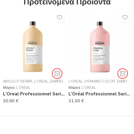
Προτεινόμενα Προϊόντα
ABSOLUT REPAIR
,
L’ORÉAL
,
ΣΑΜΠΟΥΆΝ
L’ORÉAL
,
VITAMINO COLOR
,
ΣΑΜΠΟΥΆΝ
Μάρκα:
L’ORÉAL
Μάρκα:
L’ORÉAL
L’Oreal Professionnel Serie Expert Absolut Repair Shampoo Για Ταλαιπωρημένα Μαλλιά 1500ml
L’Oréal Professionnel Serie Expert Vitamino Color Shampoo 1500ml
30,90
€
31,00
€