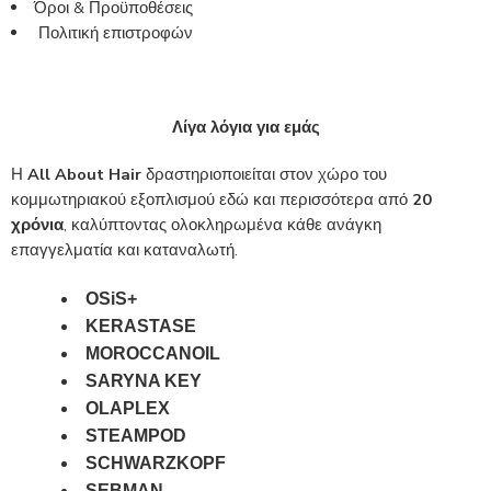
Όροι & Προϋποθέσεις
Πολιτική επιστροφών
Λίγα λόγια για εμάς
Η
All About Hair
δραστηριοποιείται στον χώρο του
κομμωτηριακού εξοπλισμού εδώ και περισσότερα από
20
χρόνια
, καλύπτοντας ολοκληρωμένα κάθε ανάγκη
επαγγελματία και καταναλωτή.
OSiS+
KERASTASE
MOROCCANOIL
SARYNA KEY
OLAPLEX
STEAMPOD
SCHWARZKOPF
SEBMAN