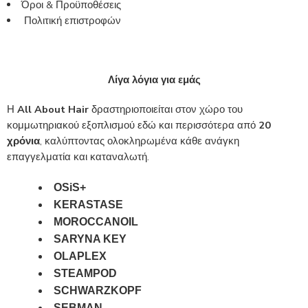
Όροι & Προϋποθέσεις
Πολιτική επιστροφών
Λίγα λόγια για εμάς
Η
All About Hair
δραστηριοποιείται στον χώρο του
κομμωτηριακού εξοπλισμού εδώ και περισσότερα από
20
χρόνια
, καλύπτοντας ολοκληρωμένα κάθε ανάγκη
επαγγελματία και καταναλωτή.
OSiS+
KERASTASE
MOROCCANOIL
SARYNA KEY
OLAPLEX
STEAMPOD
SCHWARZKOPF
SEBMAN