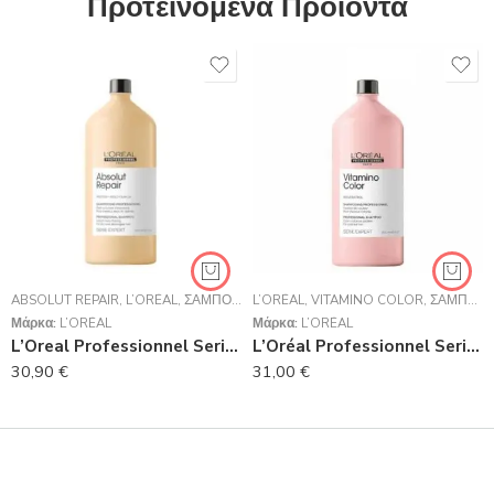
Προτεινόμενα Προϊόντα
ABSOLUT REPAIR
,
L’ORÉAL
,
ΣΑΜΠΟΥΆΝ
L’ORÉAL
,
VITAMINO COLOR
,
ΣΑΜΠΟΥΆΝ
Μάρκα:
L’ORÉAL
Μάρκα:
L’ORÉAL
L’Oreal Professionnel Serie Expert Absolut Repair Shampoo Για Ταλαιπωρημένα Μαλλιά 1500ml
L’Oréal Professionnel Serie Expert Vitamino Color Shampoo 1500ml
30,90
€
31,00
€