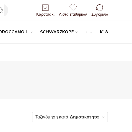
Είσοδος / Εγγραφή
Καροτσάκι
Λίστα επιθυμιών
Συγκρίνω
OROCCANOIL
SCHWARZKOPF
+
K18
Ταξινόμηση κατά
Δημοτικότητα