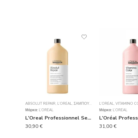
ABSOLUT REPAIR
,
L’ORÉAL
,
ΣΑΜΠΟΥΆΝ
L’ORÉAL
,
VITAMINO C
Μάρκα:
L’ORÉAL
Μάρκα:
L’ORÉAL
L’Oreal Professionnel Serie Expert Absolut Repair Shampoo Για Ταλαιπωρημένα Μαλλιά 1500ml
30,90
€
31,00
€