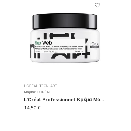
L’ORÉAL
,
TECNI ART
Μάρκα:
L’ORÉAL
L’Oréal Professionnel Κρέμα Μαλλιών Tecni Art Web Sculpting Paste Force 5 για Διαμόρφωση με Δυνατό Κράτημα 150ml
14,50
€