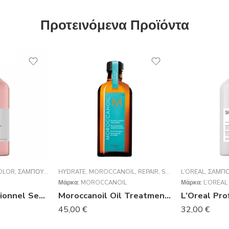
Προτεινόμενα Προϊόντα
OLOR
,
ΣΑΜΠΟΥΆΝ
HYDRATE
,
MOROCCANOIL
,
REPAIR
,
STYLING
L’ORÉAL
,
VOLUME
,
ΣΑΜΠ
,
ΈΛΑ
Μάρκα:
MOROCCANOIL
Μάρκα:
L’ORÉAL
L’Oréal Professionnel Serie Expert Vitamino Color Shampoo 1500ml
Moroccanoil Oil Treatment (για όλους τους τύπους μαλλιών) 100ml
45,00
€
32,00
€