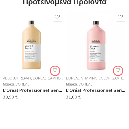
Προτεινόμενα Προϊόντα
ABSOLUT REPAIR
,
L’ORÉAL
,
ΣΑΜΠΟΥΆΝ
L’ORÉAL
,
VITAMINO COLOR
,
ΣΑΜΠΟΥΆΝ
Μάρκα:
L’ORÉAL
Μάρκα:
L’ORÉAL
L’Oreal Professionnel Serie Expert Absolut Repair Shampoo Για Ταλαιπωρημένα Μαλλιά 1500ml
L’Oréal Professionnel Serie Expert Vitamino Color Shampoo 1500ml
30,90
€
31,00
€