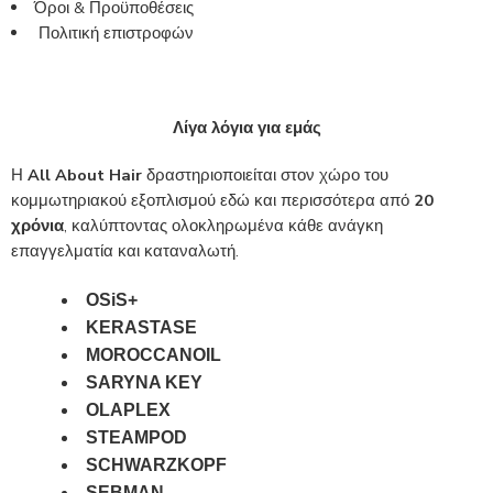
Όροι & Προϋποθέσεις
Πολιτική επιστροφών
Λίγα λόγια για εμάς
Η
All About Hair
δραστηριοποιείται στον χώρο του
κομμωτηριακού εξοπλισμού εδώ και περισσότερα από
20
χρόνια
, καλύπτοντας ολοκληρωμένα κάθε ανάγκη
επαγγελματία και καταναλωτή.
OSiS+
KERASTASE
MOROCCANOIL
SARYNA KEY
OLAPLEX
STEAMPOD
SCHWARZKOPF
SEBMAN