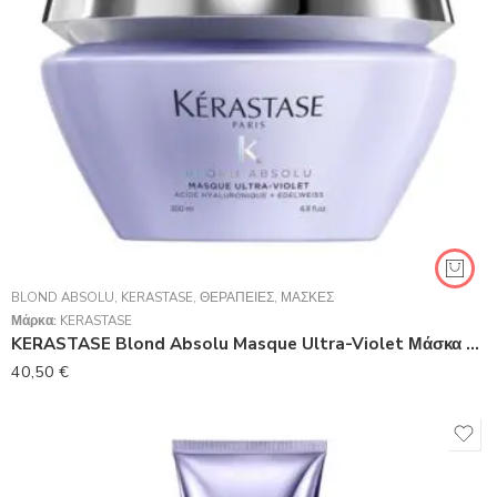
BLOND ABSOLU
,
KERASTASE
,
ΘΕΡΑΠΕΊΕΣ
,
ΜΆΣΚΕΣ
Μάρκα:
KERASTASE
KERASTASE Blond Absolu Masque Ultra-Violet Μάσκα Με Μωβ Χρωστική Για Βαμμένα Ξανθά Μαλλιά 200ml
40,50
€