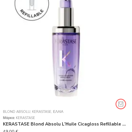
BLOND ABSOLU
,
KERASTASE
,
ΈΛΑΙΑ
Μάρκα:
KERASTASE
KERASTASE Blond Absolu L’Ηuile Cicagloss Refillable Έλαιο για Ξανθά Μαλλιά 75ml
49,00
€