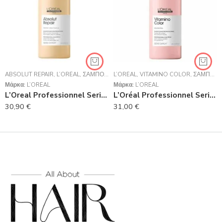
ABSOLUT REPAIR
,
L’ORÉAL
,
ΣΑΜΠΟΥΆΝ
L’ORÉAL
,
VITAMINO COLOR
,
ΣΑΜΠΟΥΆΝ
Μάρκα:
L’ORÉAL
Μάρκα:
L’ORÉAL
L’Oreal Professionnel Serie Expert Absolut Repair Shampoo Για Ταλαιπωρημένα Μαλλιά 1500ml
L’Oréal Professionnel Serie Expert Vitamino Color Shampoo 1500ml
30,90
€
31,00
€