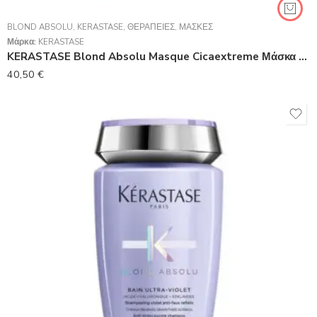
BLOND ABSOLU
,
KERASTASE
,
ΘΕΡΑΠΕΊΕΣ
,
ΜΆΣΚΕΣ
Μάρκα:
KERASTASE
KERASTASE Blond Absolu Masque Cicaextreme Μάσκα Για Μετά Το Ξάνοιγμα 200ml
40,50
€