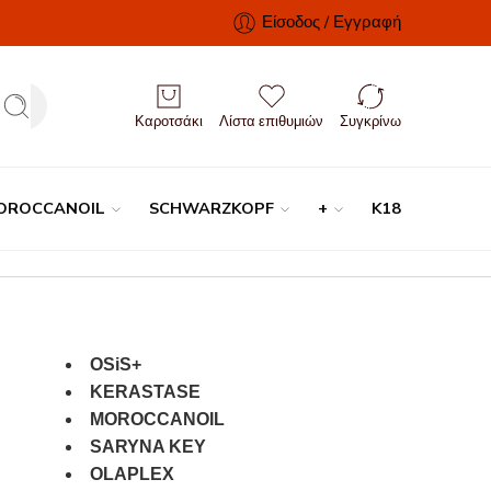
Είσοδος / Εγγραφή
Καροτσάκι
Λίστα επιθυμιών
Συγκρίνω
OROCCANOIL
SCHWARZKOPF
+
K18
OSiS+
KERASTASE
MOROCCANOIL
SARYNA KEY
OLAPLEX