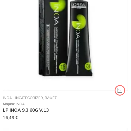
INOA
,
UNCATEGORIZED
,
ΒΑΦΈΣ
Μάρκα:
INOA
LP iNOA 9.3 60G VJ13
16,49
€