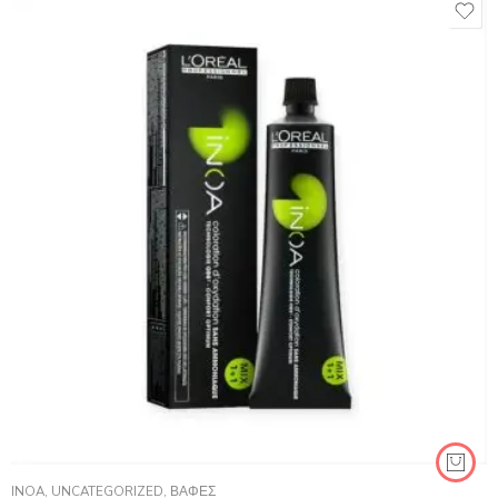
INOA
,
UNCATEGORIZED
,
ΒΑΦΈΣ