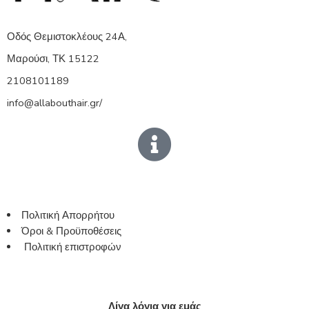
Οδός Θεμιστοκλέους 24Α,
Μαρούσι, ΤΚ 15122
2108101189
info@allabouthair.gr/
Πολιτική Απορρήτου
Όροι & Προϋποθέσεις
Πολιτική επιστροφών
Λίγα λόγια για εμάς