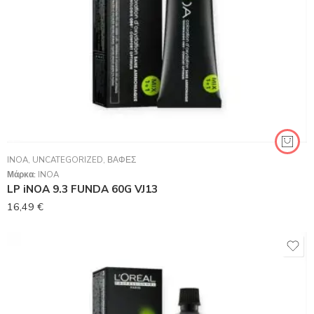
INOA
,
UNCATEGORIZED
,
ΒΑΦΈΣ
Μάρκα:
INOA
LP iNOA 9.3 FUNDA 60G VJ13
16,49
€