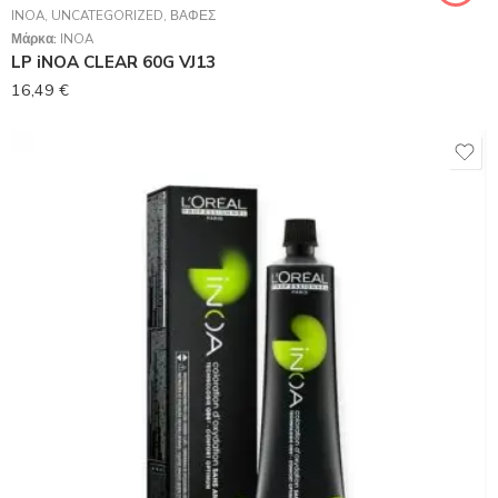
INOA
,
UNCATEGORIZED
,
ΒΑΦΈΣ
Μάρκα:
INOA
LP iNOA CLEAR 60G VJ13
16,49
€