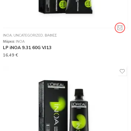
INOA
,
UNCATEGORIZED
,
ΒΑΦΈΣ
Μάρκα:
INOA
LP iNOA 9.31 60G VJ13
16,49
€