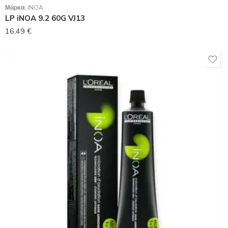
Μάρκα:
INOA
LP iNOA 9.2 60G VJ13
16,49
€