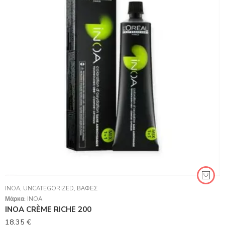
INOA
,
UNCATEGORIZED
,
ΒΑΦΈΣ
Μάρκα:
INOA
INOA CRÈME RICHE 200
18,35
€