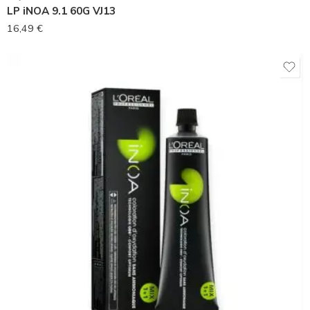
LP iNOA 9.1 60G VJ13
16,49
€