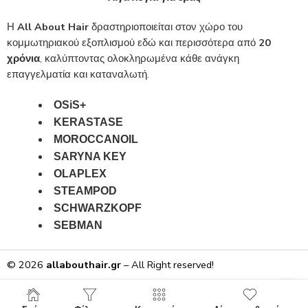
Η
All About Hair
δραστηριοποιείται στον χώρο του
κομμωτηριακού εξοπλισμού εδώ και περισσότερα από
20
χρόνια
, καλύπτοντας ολοκληρωμένα κάθε ανάγκη
επαγγελματία και καταναλωτή.
OSiS+
KERASTASE
MOROCCANOIL
SARYNA KEY
OLAPLEX
STEAMPOD
SCHWARZKOPF
SEBMAN
© 2026
allabouthair.gr
– All Right reserved!