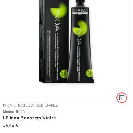
INOA
,
UNCATEGORIZED
,
ΒΑΦΈΣ
Μάρκα:
INOA
LP Inoa Boosters Violet
16,49
€