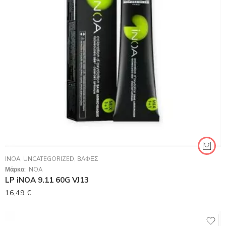
INOA
,
UNCATEGORIZED
,
ΒΑΦΈΣ
Μάρκα:
INOA
LP iNOA 9.11 60G VJ13
16,49
€