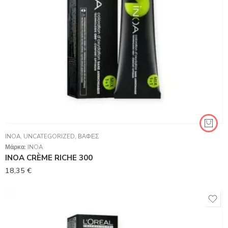
INOA
,
UNCATEGORIZED
,
ΒΑΦΈΣ
Μάρκα:
INOA
INOA CRÈME RICHE 300
18,35
€