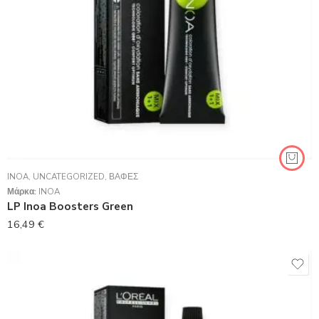
INOA
,
UNCATEGORIZED
,
ΒΑΦΈΣ
Μάρκα:
INOA
LP Inoa Boosters Green
16,49
€