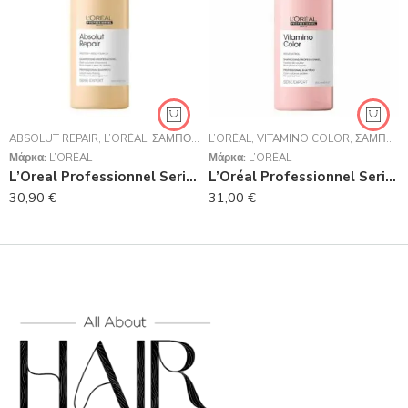
ABSOLUT REPAIR
,
L’ORÉAL
,
ΣΑΜΠΟΥΆΝ
L’ORÉAL
,
VITAMINO COLOR
,
ΣΑΜΠΟΥΆΝ
Μάρκα:
L’ORÉAL
Μάρκα:
L’ORÉAL
L’Oreal Professionnel Serie Expert Absolut Repair Shampoo Για Ταλαιπωρημένα Μαλλιά 1500ml
L’Oréal Professionnel Serie Expert Vitamino Color Shampoo 1500ml
30,90
€
31,00
€