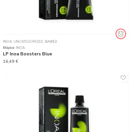
INOA
,
UNCATEGORIZED
,
ΒΑΦΈΣ
Μάρκα:
INOA
LP Inoa Boosters Blue
16,49
€