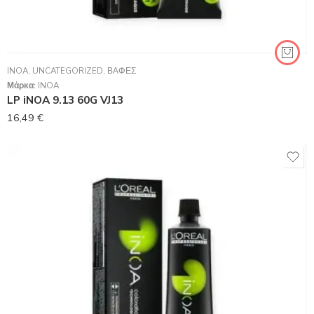
INOA
,
UNCATEGORIZED
,
ΒΑΦΈΣ
Μάρκα:
INOA
LP iNOA 9.13 60G VJ13
16,49
€