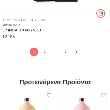
INOA
,
UNCATEGORIZED
,
ΒΑΦΈΣ
Μάρκα:
INOA
LP iNOA 9.0 60G VJ13
16,49
€
1
2
…
7
Προτεινόμενα Προϊόντα