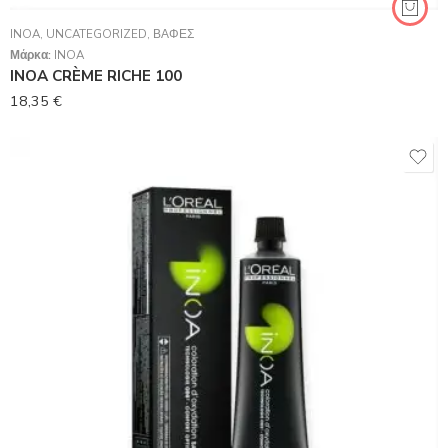
INOA
,
UNCATEGORIZED
,
ΒΑΦΈΣ
Μάρκα:
INOA
INOA CRÈME RICHE 100
18,35
€