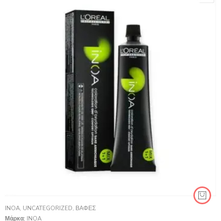
INOA
,
UNCATEGORIZED
,
ΒΑΦΈΣ
Μάρκα:
INOA