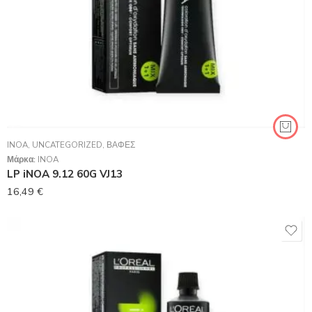
INOA
,
UNCATEGORIZED
,
ΒΑΦΈΣ
Μάρκα:
INOA
LP iNOA 9.12 60G VJ13
16,49
€