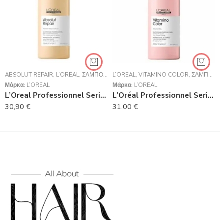
ABSOLUT REPAIR
,
L’ORÉAL
,
ΣΑΜΠΟΥΆΝ
L’ORÉAL
,
VITAMINO COLOR
,
ΣΑΜΠΟΥΆΝ
Μάρκα:
L’ORÉAL
Μάρκα:
L’ORÉAL
L’Oreal Professionnel Serie Expert Absolut Repair Shampoo Για Ταλαιπωρημένα Μαλλιά 1500ml
L’Oréal Professionnel Serie Expert Vitamino Color Shampoo 1500ml
30,90
€
31,00
€