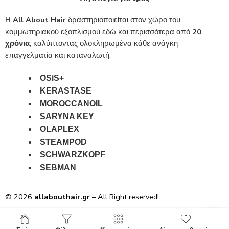
Η
All About Hair
δραστηριοποιείται στον χώρο του
κομμωτηριακού εξοπλισμού εδώ και περισσότερα από
20
χρόνια
, καλύπτοντας ολοκληρωμένα κάθε ανάγκη
επαγγελματία και καταναλωτή.
OSiS+
KERASTASE
MOROCCANOIL
SARYNA KEY
OLAPLEX
STEAMPOD
SCHWARZKOPF
SEBMAN
© 2026
allabouthair.gr
– All Right reserved!