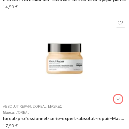
14,50
€
ABSOLUT REPAIR
,
L’ORÉAL
,
ΜΆΣΚΕΣ
Μάρκα:
L’ORÉAL
loreal-professionnel-serie-expert-absolut-repair-Mask 250ml
17,90
€