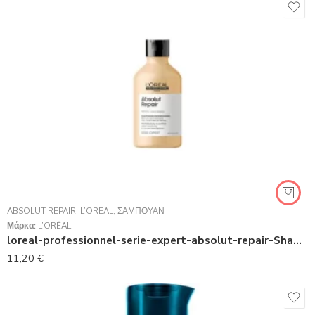
ABSOLUT REPAIR
,
L’ORÉAL
,
ΣΑΜΠΟΥΆΝ
Μάρκα:
L’ORÉAL
loreal-professionnel-serie-expert-absolut-repair-Shampoo 300ml
11,20
€