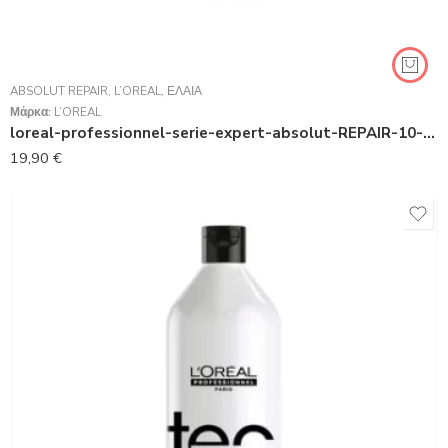
ABSOLUT REPAIR
,
L’ORÉAL
,
ΈΛΑΙΑ
Μάρκα:
L’ORÉAL
loreal-professionnel-serie-expert-absolut-REPAIR-10-in-1 Leave-in Oil 90ml
19,90
€