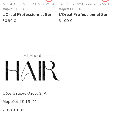
ABSOLUT REPAIR
,
L’ORÉAL
,
ΣΑΜΠΟΥΆΝ
L’ORÉAL
,
VITAMINO COLOR
,
ΣΑΜΠΟΥΆΝ
Μάρκα:
L’ORÉAL
Μάρκα:
L’ORÉAL
L’Oreal Professionnel Serie Expert Absolut Repair Shampoo Για Ταλαιπωρημένα Μαλλιά 1500ml
L’Oréal Professionnel Serie Expert Vitamino Color Shampoo 1500ml
30,90
€
31,00
€
Οδός Θεμιστοκλέους 24Α,
Μαρούσι, ΤΚ 15122
2108101189