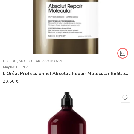
L’ORÉAL
,
MOLECULAR
,
ΣΑΜΠΟΥΆΝ
Μάρκα:
L’ORÉAL
L’Oréal Professionnel Absolut Repair Molecular Refill Σαμπουάν Αναδόμησης/Θρέψης για Ταλαιπωρημένα Μαλλιά 1000ml
23,50
€