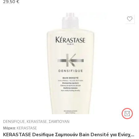
29,50
€
DENSIFIQUE
,
KERASTASE
,
ΣΑΜΠΟΥΆΝ
Μάρκα:
KERASTASE
KERASTASE Desifique Σαμπουάν Bain Densité για Ενίσχυση της Πύκνωση των Μαλλιών 500ml