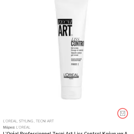
L’ORÉAL
,
STYLING.
,
TECNI ART
Μάρκα:
L’ORÉAL
L’Oréal Professionnel Tecni Art Liss Control Κρέμα για Λείανση Και Έλεγχο 150ml