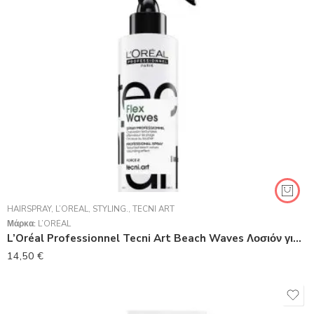
HAIRSPRAY
,
L’ORÉAL
,
STYLING.
,
TECNI ART
Μάρκα:
L’ORÉAL
L’Oréal Professionnel Tecni Art Beach Waves Λοσιόν για Κυματιστά Μαλλιά 150ml
14,50
€