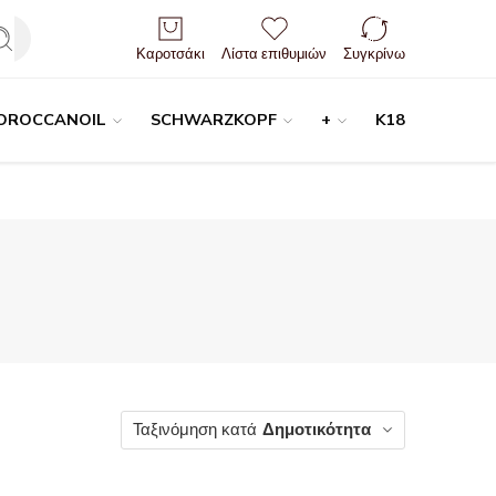
Είσοδος / Εγγραφή
Καροτσάκι
Λίστα επιθυμιών
Συγκρίνω
OROCCANOIL
SCHWARZKOPF
+
K18
Ταξινόμηση κατά
Δημοτικότητα