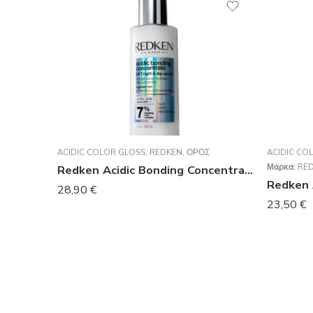
ACIDIC COLOR GLOSS
,
REDKEN
,
ΟΡΌΣ
ACIDIC CO
Μάρκα:
RE
Redken Acidic Bonding Concentrate 24/7 Night & Day Serum Ενδυνάμωσης 100ml
28,90
€
23,50
€