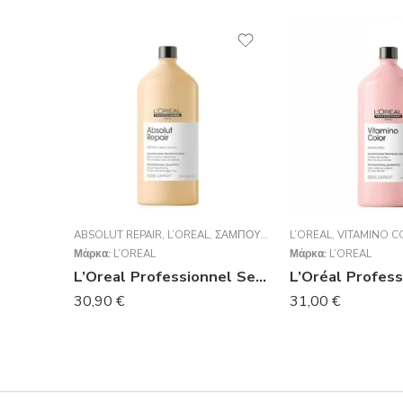
ABSOLUT REPAIR
,
L’ORÉAL
,
ΣΑΜΠΟΥΆΝ
L’ORÉAL
,
VITAMINO C
Μάρκα:
L’ORÉAL
Μάρκα:
L’ORÉAL
L’Oreal Professionnel Serie Expert Absolut Repair Shampoo Για Ταλαιπωρημένα Μαλλιά 1500ml
30,90
€
31,00
€