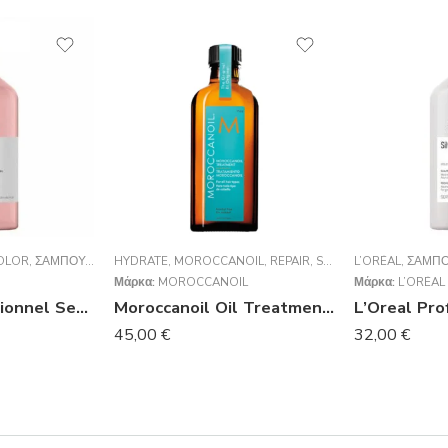
OLOR
,
ΣΑΜΠΟΥΆΝ
HYDRATE
,
MOROCCANOIL
,
REPAIR
,
STYLING
L’ORÉAL
,
VOLUME
,
ΣΑΜΠ
,
ΈΛΑ
Μάρκα:
MOROCCANOIL
Μάρκα:
L’ORÉAL
L’Oréal Professionnel Serie Expert Vitamino Color Shampoo 1500ml
Moroccanoil Oil Treatment (για όλους τους τύπους μαλλιών) 100ml
45,00
€
32,00
€