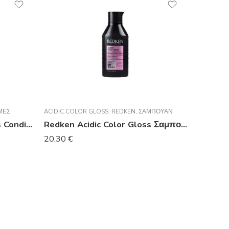
ΜΕΣ
ACIDIC COLOR GLOSS
,
REDKEN
,
ΣΑΜΠΟΥΆΝ
REDKEN Acidic Color Gloss Conditioner 300ML
Redken Acidic Color Gloss Σαμπουάν Διατήρησης Χρώματος για Βαμμένα Μαλλιά 300ml
20,30
€