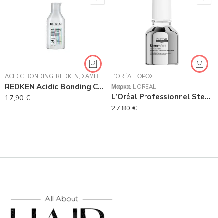
ACIDIC BONDING
,
REDKEN
,
ΣΑΜΠΟΥΆΝ
L’ORÉAL
,
ΟΡΌΣ
REDKEN Acidic Bonding Concentrate Shampoo 300ml
Μάρκα:
L’ORÉAL
L’Oréal Professionnel SteamPod Περιποίηση Λείανσης 50ml
17,90
€
27,80
€