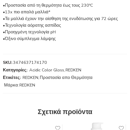
•Προστασία από τη θερμότητα έως τους 230ºC
•13x πιο απαλά μαλλιά*
•Τα μαλλιά έχουν την αίσθηση της ενυδάτωσης για 72 ώρες
•Τεχνολογία αόρατης ασπίδας
•Προηγμένη τεχνολογία pH
•Όξινο σύμπλεγμα λάμψης
SKU:
3474637174170
Κατηγορίες:
Acidic Color Gloss
,
REDKEN
Ετικέτες:
REDKEN
,
Προστασία απο Θερμότητα
Μάρκα:
REDKEN
Σχετικά προϊόντα