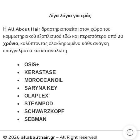
Λίγα λόγια για εμάς
Η
All About Hair
δραστηριοποιείται στον χώρο του
κομμωτηριακού εξοπλισμού εδώ και περισσότερα από
20
χρόνια
, καλύπτοντας ολοκληρωμένα κάθε ανάγκη
επαγγελματία και καταναλωτή.
OSiS+
KERASTASE
MOROCCANOIL
SARYNA KEY
OLAPLEX
STEAMPOD
SCHWARZKOPF
SEBMAN
© 2026
allabouthair.gr
– All Right reserved!