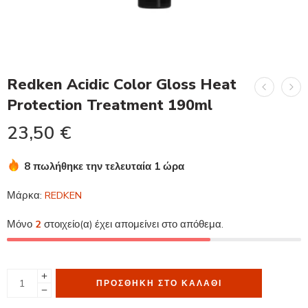
Redken Acidic Color Gloss Heat
Protection Treatment 190ml
23,50
€
8 πωλήθηκε την τελευταία 1 ώρα
Βιασύνη! Πάνω από 16 άτομα το έχουν στο καλάθι τους
Μάρκα:
REDKEN
Μόνο
2
στοιχείο(α) έχει απομείνει στο απόθεμα.
ΠΡΟΣΘΉΚΗ ΣΤΟ ΚΑΛΆΘΙ