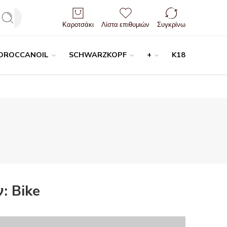
Είσοδος / Εγγραφή
Καροτσάκι
Λίστα επιθυμιών
Συγκρίνω
OROCCANOIL
SCHWARZKOPF
+
K18
ν:
Bike