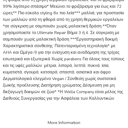
99% λιγότερο σπάσιμο* Μειώνει το φριζάρισμα για έως και 72
ώρες** Πιο εύκολο styling 8x πιο λεία*** μαλλιά, για προστασία
των μαλλιών από τη φθορά από τη χρήση θερμικών εργαλείων
*σε σύγκριση με σαμπουάν χωρίς μαλακτική δράση **Όταν
χρησιμοποιείτε το Ultimate Repair Βήμα 3 ή 4. Σε σύγκριση με
σαμπουάν χωρίς μαλακτική δράση ***Εργαστηριακή δοκιμή
Χαρακτηριστικά σύνθεσης: Πατενταρισμένη τεχνολογία* με
AHA και Ωμέγα-9 για την ενίσχυση και αναδόμηση της τρίχας
εσωτερικά και εξωτερικά Χωρίς parabens Για όλους τους τύπους
και τις υφές μαλλιών: μέτρια, λιπαρά, λεπτά, πυκνά, ίσια,
κυματιστά, σγουρά, κατσαρά, σπαστά, ασιατικά και άφρο
Δερματολογικά ελεγμένο Vegan / Σύνθεση χωρίς συστατικά
ζωικής προέλευσης Διατήρηση χρώματος Δέσμευση για μη
διεξαγωγή δοκιμών σε ζώα* *Η Wella Company είναι μέλος της
Διεθνούς Συνεργασίας για την Ασφάλεια των Καλλυντικών
More Information