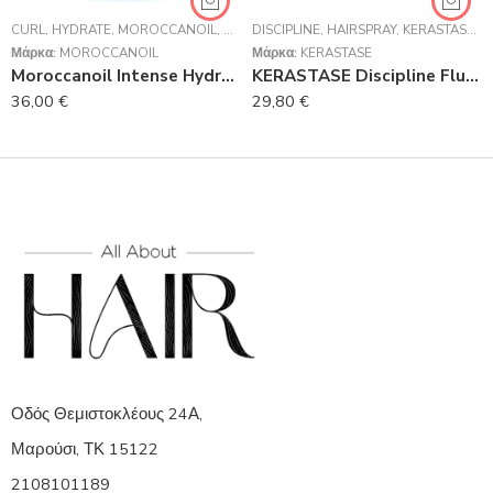
CURL
,
HYDRATE
,
MOROCCANOIL
,
ΘΕΡΑΠΕΊΕΣ
DISCIPLINE
,
ΘΕΡΑΠΕΊΕΣ
,
HAIRSPRAY
,
ΜΆΣΚΕΣ
,
KERASTASE
,
ΣΑΜΠΟ
,
Θ
Μάρκα:
MOROCCANOIL
Μάρκα:
KERASTASE
Moroccanoil Intense Hydrating Mask 250ml
KERASTASE Discipline FluIdealiste Spray Σπρέι κατά του Φριζαρίσματος Για Ατίθασα Μαλλιά 150ml
36,00
€
29,80
€
Οδός Θεμιστοκλέους 24Α,
Μαρούσι, ΤΚ 15122
2108101189