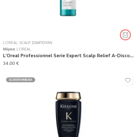
L’ORÉAL
,
SCALP
,
ΣΑΜΠΟΥΆΝ
Μάρκα:
L’ORÉAL
L’Oreal Professionnel Serie Expert Scalp Relief A-Discomfor Σαμπουάν 1500ml
34,00
€
ΕΞΑΝΤΛΗΜΈΝΑ