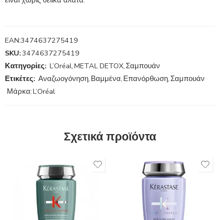
είναι χωρίς θειικά άλατα.
EAN:
3474637275419
SKU:
3474637275419
Κατηγορίες:
L’Oréal
,
METAL DETOX
,
Σαμπουάν
Ετικέτες:
Αναζωογόνηση
,
Βαμμένα
,
Επανόρθωση
,
Σαμπουάν
Μάρκα:
L’Oréal
Σχετικά προϊόντα