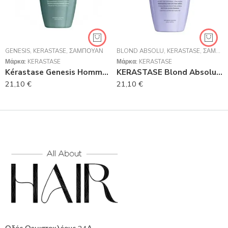
GENESIS
,
KERASTASE
,
ΣΑΜΠΟΥΆΝ
BLOND ABSOLU
,
KERASTASE
,
ΣΑΜΠΟΥΆΝ
Μάρκα:
KERASTASE
Μάρκα:
KERASTASE
Kérastase Genesis Homme Bain De Masse Épaississant 250ml
KERASTASE Blond Absolu Bain Ultra-Violet Σαμπουάν Με Μωβ Χρωστική Για Βαμμένα Ξανθά Μαλλιά 250m
21,10
€
21,10
€