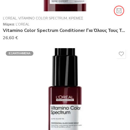
L’ORÉAL
,
VITAMINO COLOR SPECTRUM
,
ΚΡΈΜΕΣ
Μάρκα:
L’ORÉAL
Vitamino Color Spectrum Conditioner Για Όλους Τους Τύπους Βαμμένων Μαλλιών 750 ml
26,60
€
ΕΞΑΝΤΛΗΜΈΝΑ