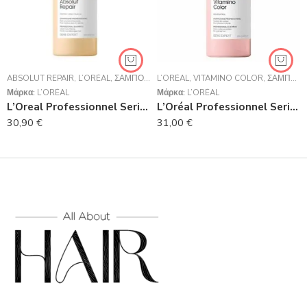
ABSOLUT REPAIR
,
L’ORÉAL
,
ΣΑΜΠΟΥΆΝ
L’ORÉAL
,
VITAMINO COLOR
,
ΣΑΜΠΟΥΆΝ
Μάρκα:
L’ORÉAL
Μάρκα:
L’ORÉAL
L’Oreal Professionnel Serie Expert Absolut Repair Shampoo Για Ταλαιπωρημένα Μαλλιά 1500ml
L’Oréal Professionnel Serie Expert Vitamino Color Shampoo 1500ml
30,90
€
31,00
€