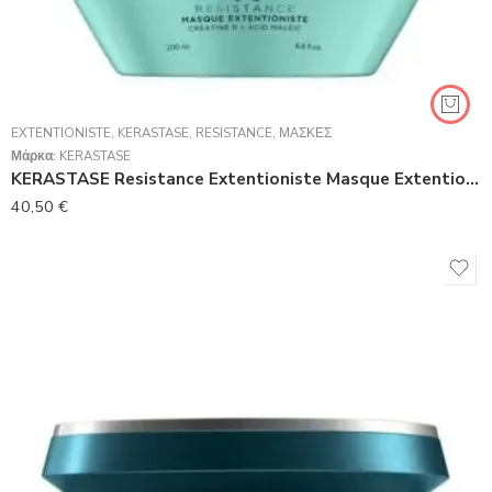
EXTENTIONISTE
,
KERASTASE
,
RESISTANCE
,
ΜΆΣΚΕΣ
Μάρκα:
KERASTASE
KERASTASE Resistance Extentioniste Masque Extentioniste Μάσκα Επανόρθωσης Για Πιο Μακριά Και Δυνατά Μαλλιά 200ml
40,50
€