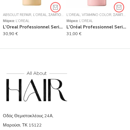
ABSOLUT REPAIR
,
L’ORÉAL
,
ΣΑΜΠΟΥΆΝ
L’ORÉAL
,
VITAMINO COLOR
,
ΣΑΜΠΟΥΆΝ
Μάρκα:
L’ORÉAL
Μάρκα:
L’ORÉAL
L’Oreal Professionnel Serie Expert Absolut Repair Shampoo Για Ταλαιπωρημένα Μαλλιά 1500ml
L’Oréal Professionnel Serie Expert Vitamino Color Shampoo 1500ml
30,90
€
31,00
€
Οδός Θεμιστοκλέους 24Α,
Μαρούσι, ΤΚ 15122