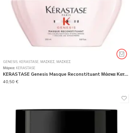
GENESIS
,
KERASTASE
,
ΜΆΣΚΕΣ
,
ΜΆΣΚΕΣ
Μάρκα:
KERASTASE
KERASTASE Genesis Masque Reconstituant Μάσκα Κατά Της Τριχόπτωσης 200ml
40,50
€