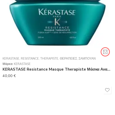
KERASTASE
,
RESISTANCE
,
THERAPISTE
,
ΘΕΡΑΠΕΊΕΣ
,
ΣΑΜΠΟΥΆΝ
Μάρκα:
KERASTASE
KERASTASE Resistance Masque Therapiste Μάσκα Αναδόμησης Μαλλιών 200ml
40,00
€