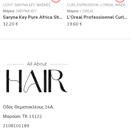
LIGHT
,
SARYNA KEY
,
ΜΆΣΚΕΣ
CURL EXPRESSION
,
L’ORÉAL
,
ΜΆΣΚΕΣ
Μάρκα:
SARYNA KEY
Μάρκα:
L’ORÉAL
Saryna Key Pure Africa Shea Damage Repair Light Cream 300ml
L’Oreal Professionnel Curl Expression Intensive Moisturizer Mask 250ml
32,20
€
19,60
€
Οδός Θεμιστοκλέους 24Α,
Μαρούσι, ΤΚ 15122
2108101189