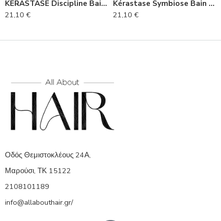
KERASTASE Discipline Bain FluIdealiste Σαμπουάν Για Ατίθασα Μαλλιά 250ml
Kérastase Symbiose Bain Crème Anti-Pelliculaire Αντιπιτυριδικό Σαμπουάν για Ξηρό Τριχωτό 250ml
21,10
€
21,10
€
Οδός Θεμιστοκλέους 24Α,
Μαρούσι, ΤΚ 15122
2108101189
info@allabouthair.gr/