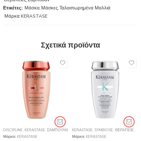
Ετικέτες:
Μάσκα
,
Μάσκες
,
Ταλαιπωρημένα Μαλλιά
Μάρκα:
KERASTASE
Σχετικά προϊόντα
DISCIPLINE
,
KERASTASE
,
ΣΑΜΠΟΥΆΝ
KERASTASE
,
SYMBIOSE
,
ΘΕΡΑΠΕΊΕΣ
,
Ο
Μάρκα:
KERASTASE
Μάρκα:
KERASTASE