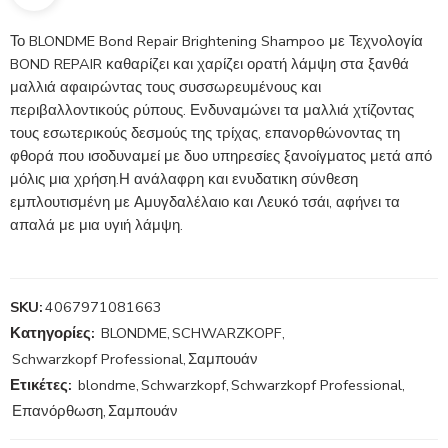
Το BLONDME Bond Repair Brightening Shampoo με Τεχνολογία
BOND REPAIR καθαρίζει και χαρίζει ορατή λάμψη στα ξανθά
μαλλιά αφαιρώντας τους συσσωρευμένους και
περιβαλλοντικούς ρύπους. Ενδυναμώνει τα μαλλιά χτίζοντας
τους εσωτερικούς δεσμούς της τρίχας, επανορθώνοντας τη
φθορά που ισοδυναμεί με δυο υπηρεσίες ξανοίγματος μετά από
μόλις μια χρήση.Η ανάλαφρη και ενυδατικη σύνθεση
εμπλουτισμένη με Αμυγδαλέλαιο και Λευκό τσάι, αφήνει τα
απαλά με μια υγιή λάμψη.
SKU:
4067971081663
Κατηγορίες:
BLONDME
,
SCHWARZKOPF
,
Schwarzkopf Professional
,
Σαμπουάν
Ετικέτες:
blondme
,
Schwarzkopf
,
Schwarzkopf Professional
,
Επανόρθωση
,
Σαμπουάν