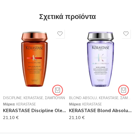
Σχετικά προϊόντα
DISCIPLINE
,
KERASTASE
,
ΣΑΜΠΟΥΆΝ
BLOND ABSOLU
,
KERASTASE
,
ΣΑΜΠΟΥΆΝ
Μάρκα:
KERASTASE
Μάρκα:
KERASTASE
KERASTASE Discipline Oleo Relax Bain Discipline Oleo-Relax Σαμπουάν Για Ατίθασα Μαλλιά 250ml
KERASTASE Blond Absolu Bain Lumiere Ενυδατικό Σαμπουάν Για Ξανθά Μαλλιά 250ml
21,10
€
21,10
€