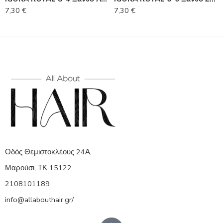
7,30
€
7,30
€
Οδός Θεμιστοκλέους 24Α,
Μαρούσι, ΤΚ 15122
2108101189
info@allabouthair.gr/