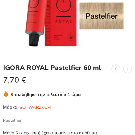
IGORA ROYAL Pastelfier 60 ml
7,70
€
9 πωλήθηκε την τελευταία 1 ώρα
Βιασύνη! Πάνω από 9 άτομα το έχουν στο καλάθι τους
Μάρκα:
SCHWARZKOPF
Pastelfier
Μόνο
6
στοιχείο(α) έχει απομείνει στο απόθεμα.