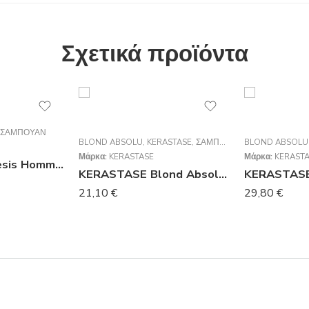
Σχετικά προϊόντα
ΣΑΜΠΟΥΆΝ
BLOND ABSOLU
,
KERASTASE
,
ΣΑΜΠΟΥΆΝ
BLOND ABSOLU
Μάρκα:
KERASTASE
Μάρκα:
KERAST
Kérastase Genesis Homme Bain De Masse Épaississant 250ml
KERASTASE Blond Absolu Bain Ultra-Violet Σαμπουάν Με Μωβ Χρωστική Για Βαμμένα Ξανθά Μαλλιά 250m
21,10
€
29,80
€