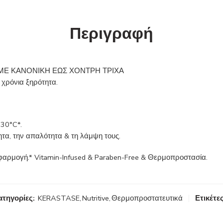
Περιγραφή
ΙΑ ΜΕ ΚΑΝΟΝΙΚΗ ΕΩΣ ΧΟΝΤΡΗ ΤΡΙΧΑ
 χρόνια ξηρότητα.
230°C*.
ητα, την απαλότητα & τη λάμψη τους.
αρμογή.* Vitamin-Infused & Paraben-Free & Θερμοπροστασία.
ατηγορίες:
KERASTASE
,
Nutritive
,
Θερμοπροστατευτικά
Ετικέτες