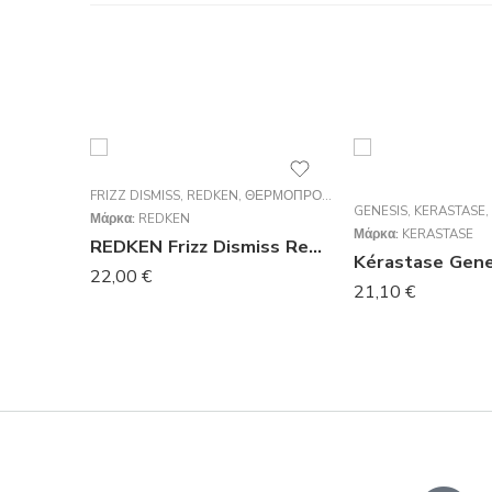
FRIZZ DISMISS
,
REDKEN
,
ΘΕΡΜΟΠΡΟΣΤΑΤΕΥΤΙΚΆ
GENESIS
,
KERASTASE
,
Μάρκα:
REDKEN
Μάρκα:
KERASTASE
REDKEN Frizz Dismiss Rebel Tame 250ml
22,00
€
21,10
€