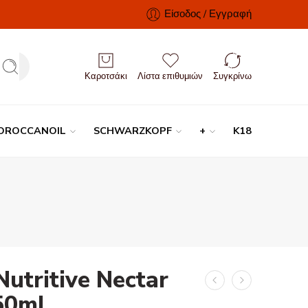
Είσοδος / Εγγραφή
Καροτσάκι
Λίστα επιθυμιών
Συγκρίνω
OROCCANOIL
SCHWARZKOPF
+
K18
tritive Nectar
50ml