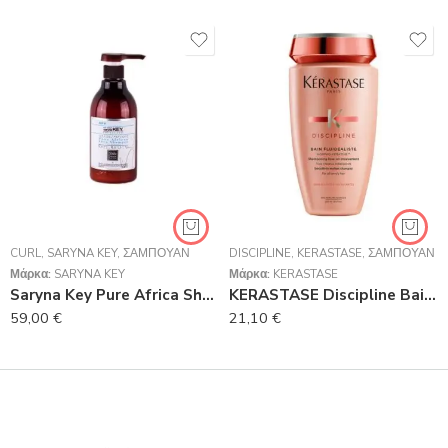
CURL
,
SARYNA KEY
,
ΣΑΜΠΟΥΆΝ
DISCIPLINE
,
KERASTASE
,
ΣΑΜΠΟΥΆΝ
Μάρκα:
SARYNA KEY
Μάρκα:
KERASTASE
Saryna Key Pure Africa Shea Curl Control Shampoo 1000ml
KERASTASE Discipline Bain FluIdealiste Sulfates Free Σαμπουάν Χωρίς Θειϊκά Άλατα Για Ατίθασα Μαλλιά 250ml
59,00
€
21,10
€