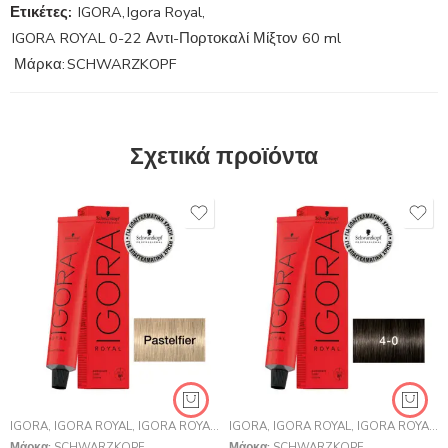
Ετικέτες:
IGORA
,
Igora Royal
,
IGORA ROYAL 0-22 Αντι-Πορτοκαλί Μίξτον 60 ml
Μάρκα:
SCHWARZKOPF
Σχετικά προϊόντα
IGORA
,
IGORA ROYAL
,
IGORA ROYAL
,
SCHWARZKOPF PROFESSIONAL
IGORA
,
IGORA ROYAL
,
IGORA ROYAL
,
Μάρκα:
SCHWARZKOPF
Μάρκα:
SCHWARZKOPF