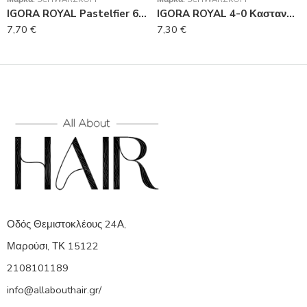
IGORA ROYAL Pastelfier 60 ml
IGORA ROYAL 4-0 Καστανό Μεσαίο Φυσικό 60 ml
7,70
€
7,30
€
Οδός Θεμιστοκλέους 24Α,
Μαρούσι, ΤΚ 15122
2108101189
info@allabouthair.gr/