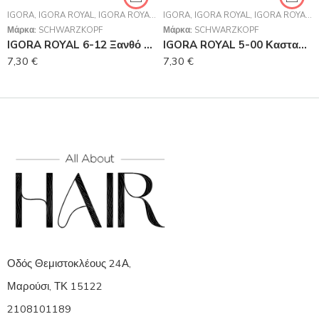
IGORA
,
IGORA ROYAL
,
IGORA ROYAL
,
SCHWARZKOPF PROFESSIONAL
IGORA
,
IGORA ROYAL
,
IGORA ROYAL
,
Μάρκα:
SCHWARZKOPF
Μάρκα:
SCHWARZKOPF
IGORA ROYAL 6-12 Ξανθό Σκούρο Σαντρέ Φυμέ 60 ml
IGORA ROYAL 5-00 Καστανό Ανοιχτό Έντονο Φυσικό 60 ml
7,30
€
7,30
€
Οδός Θεμιστοκλέους 24Α,
Μαρούσι, ΤΚ 15122
2108101189