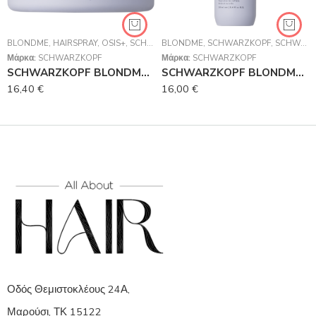
BLONDME
,
HAIRSPRAY
,
OSIS+
,
SCHWARZKOPF
BLONDME
,
SCHWARZKOPF PROFESSION
,
SCHWARZKOPF
,
SCHWARZKOPF PROFESSIONAL
Μάρκα:
SCHWARZKOPF
Μάρκα:
SCHWARZKOPF
SCHWARZKOPF BLONDME Bond Repair Purple Mask 200ml
SCHWARZKOPF BLONDME Bond Repair Purple Conditioner 250ml
16,40
€
16,00
€
Οδός Θεμιστοκλέους 24Α,
Μαρούσι, ΤΚ 15122