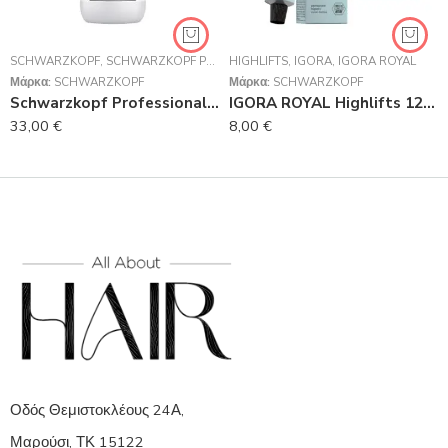
SCHWARZKOPF
,
SCHWARZKOPF PROFESSIONAL
HIGHLIFTS
,
IGORA
,
IGORA ROYAL
Μάρκα:
SCHWARZKOPF
Μάρκα:
SCHWARZKOPF
Schwarzkopf Professional Hair Sealer
IGORA ROYAL Highlifts 12-2 Ξανθιστικό Φυμέ 60 ml
33,00
€
8,00
€
Οδός Θεμιστοκλέους 24Α,
Μαρούσι, ΤΚ 15122