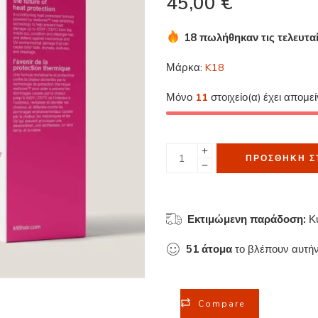
45,00
€
18 πωλήθηκαν τις τελευτα
Βιασύνη! Πάνω από 3 άτομ
Μάρκα:
K18
Μόνο
11
στοιχείο(α) έχει απομε
ΠΡΟΣΘΉΚΗ Σ
Εκτιμώμενη παράδοση:
Κ
51
άτομα
το βλέπουν αυτήν
Compare