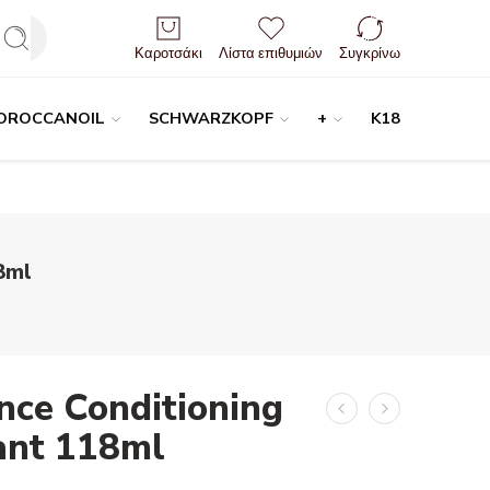
Είσοδος / Εγγραφή
Καροτσάκι
Λίστα επιθυμιών
Συγκρίνω
OROCCANOIL
SCHWARZKOPF
+
K18
8ml
ce Conditioning
ant 118ml