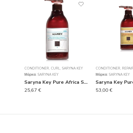
CONDITIONER
,
CURL
,
SARYNA KEY
CONDITIONER
,
REPAI
Μάρκα:
SARYNA KEY
Μάρκα:
SARYNA KEY
Saryna Key Pure Africa Shea Curl Control Conditioner 300ml
25,67
€
53,00
€