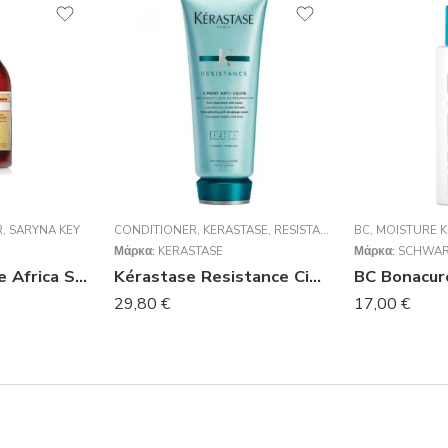
R
,
SARYNA KEY
CONDITIONER
,
KERASTASE
,
RESISTANCE
,
ΘΕΡΑΠΕΊΕΣ
BC
,
MOISTURE K
,
ΟΡΌ
Μάρκα:
KERASTASE
Μάρκα:
SCHWAR
Saryna Key Pure Africa Shea Damage Repair Conditioner 1000ml
Kérastase Resistance Ciment Anti-Usure 200ml
29,80
€
17,00
€