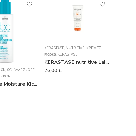
KERASTASE
,
NUTRITIVE
,
ΚΡΈΜΕΣ
Μάρκα:
KERASTASE
KERASTASE nutritive Lait Vital Conditioner 200ml
26,00
€
ICK
Σ
,
SCHWARZKOPF
,
SCHWARZKOPF PROFESSIONAL
CONDITIO
ZKOPF
Μάρκα:
KE
BC Bonacure Moisture Kick Hydration Balm 150ml
27,80
€