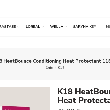
RASTASE
LOREAL
WELLA
SARYNA KEY
M
8 HeatBounce Conditioning Heat Protectant 11
Σπίτι
K18
K18 HeatBoun
Heat Protect