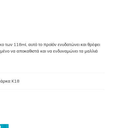
κο των 118ml, αυτό το προϊόν ενυδατώνει και θρέφει
ασμένο να αποκαθιστά και να ενδυναμώνει τα μαλλιά
άρκα:
K18