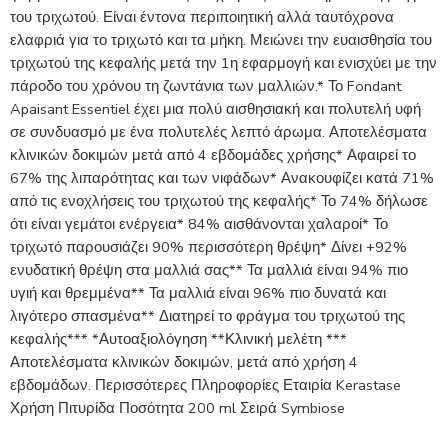
του τριχωτού. Είναι έντονα περιποιητική αλλά ταυτόχρονα
ελαφριά για το τριχωτό και τα μήκη. Μειώνει την ευαισθησία του
τριχωτού της κεφαλής μετά την 1η εφαρμογή και ενισχύει με την
πάροδο του χρόνου τη ζωντάνια των μαλλιών.* Το Fondant
Apaisant Essentiel έχει μια πολύ αισθησιακή και πολυτελή υφή
σε συνδυασμό με ένα πολυτελές λεπτό άρωμα. Αποτελέσματα
κλινικών δοκιμών μετά από 4 εβδομάδες χρήσης* Αφαιρεί το
67% της λιπαρότητας και των νιφάδων* Ανακουφίζει κατά 71%
από τις ενοχλήσεις του τριχωτού της κεφαλής* Το 74% δήλωσε
ότι είναι γεμάτοι ενέργεια* 84% αισθάνονται χαλαροί* Το
τριχωτό παρουσιάζει 90% περισσότερη θρέψη* Δίνει +92%
ενυδατική θρέψη στα μαλλιά σας** Τα μαλλιά είναι 94% πιο
υγιή και θρεμμένα** Τα μαλλιά είναι 96% πιο δυνατά και
λιγότερο σπασμένα** Διατηρεί το φράγμα του τριχωτού της
κεφαλής*** *Αυτοαξιολόγηση **Κλινική μελέτη ***
Αποτελέσματα κλινικών δοκιμών, μετά από χρήση 4
εβδομάδων. Περισσότερες Πληροφορίες Εταιρία Kerastase
Χρήση Πιτυρίδα Ποσότητα 200 ml Σειρά Symbiose