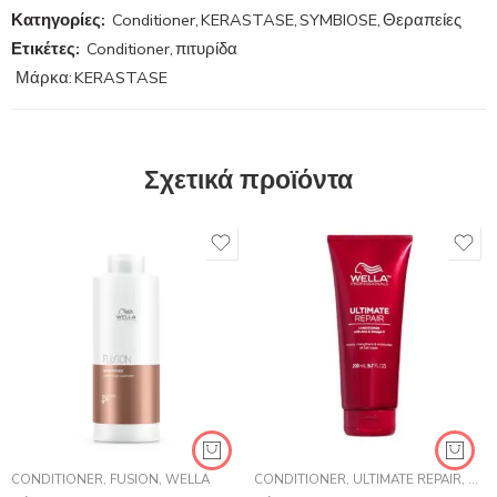
Κατηγορίες:
Conditioner
,
KERASTASE
,
SYMBIOSE
,
Θεραπείες
Ετικέτες:
Conditioner
,
πιτυρίδα
Μάρκα:
KERASTASE
Σχετικά προϊόντα
CONDITIONER
,
FUSION
,
WELLA
CONDITIONER
,
ULTIMATE REPAIR
,
WEL