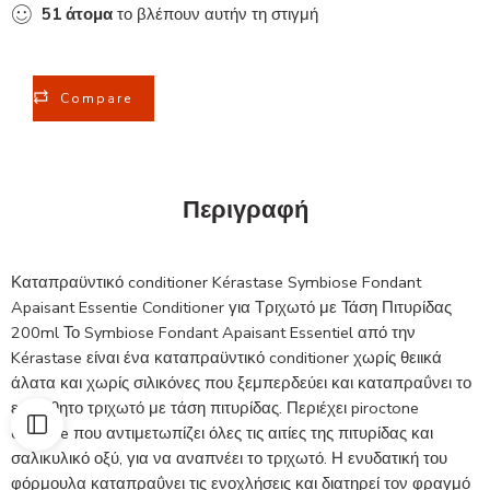
51
άτομα
το βλέπουν αυτήν τη στιγμή
Compare
Περιγραφή
Καταπραϋντικό conditioner Kérastase Symbiose Fondant
Apaisant Essentie Conditioner για Τριχωτό με Τάση Πιτυρίδας
200ml Το Symbiose Fondant Apaisant Essentiel από την
Kérastase είναι ένα καταπραϋντικό conditioner χωρίς θειικά
άλατα και χωρίς σιλικόνες που ξεμπερδεύει και καταπραΰνει το
ευαίσθητο τριχωτό με τάση πιτυρίδας. Περιέχει piroctone
olamine που αντιμετωπίζει όλες τις αιτίες της πιτυρίδας και
σαλικυλικό οξύ, για να αναπνέει το τριχωτό. Η ενυδατική του
φόρμουλα καταπραΰνει τις ενοχλήσεις και διατηρεί τον φραγμό