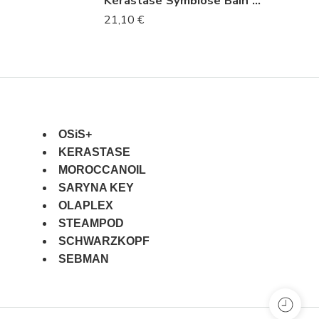
Kérastase Symbiose Bain Crème Anti-Pelliculaire Αντιπιτυριδικό Σαμπουάν για Ξηρό Τριχωτό 250ml
21,10
€
OSiS+
KERASTASE
MOROCCANOIL
SARYNA KEY
OLAPLEX
STEAMPOD
SCHWARZKOPF
SEBMAN