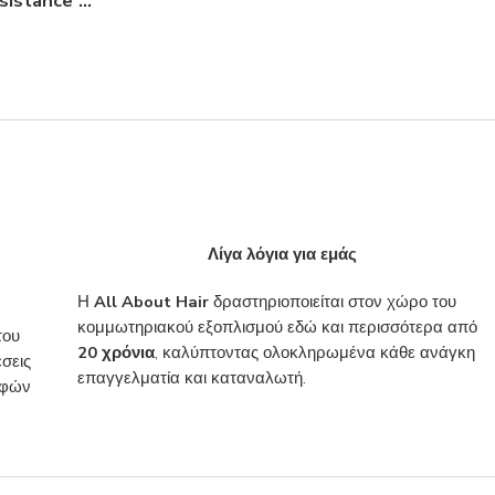
KERASTASE Resistance Masque Therapiste Μάσκα Αναδόμησης Μαλλιών 200ml
Λίγα λόγια για εμάς
Η
All About Hair
δραστηριοποιείται στον χώρο του
κομμωτηριακού εξοπλισμού εδώ και περισσότερα από
του
20 χρόνια
, καλύπτοντας ολοκληρωμένα κάθε ανάγκη
σεις
επαγγελματία και καταναλωτή.
ροφών