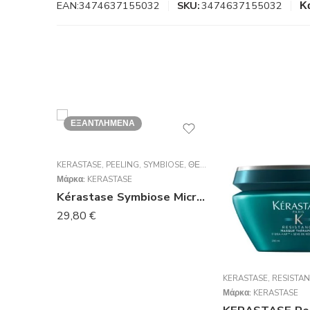
EAN:
3474637155032
SKU:
3474637155032
Κ
ΕΞΑΝΤΛΗΜΈΝΑ
KERASTASE
,
PEELING
,
SYMBIOSE
,
ΘΕΡΑΠΕΊΕΣ
Μάρκα:
KERASTASE
Kérastase Symbiose Micro-Peeling Cellulaire Αντιπιτυριδική Περιποίηση Μικροαπολέπισης 200ml
29,80
€
KERASTASE
,
RESISTA
Μάρκα:
KERASTASE