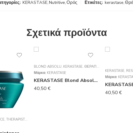
ατηγορίες:
KERASTASE
,
Nutritive
,
Ορός
Ετικέτες:
kerastase
,
Θρ
Σχετικά προϊόντα
BLOND ABSOLU
,
KERASTASE
,
ΘΕΡΑΠΕΊΕΣ
,
ΜΆΣΚΕΣ
KERASTASE
,
RES
Μάρκα:
KERASTASE
Μάρκα:
KERAST
KERASTASE Blond Absolu Masque Cicaextreme Μάσκα Για Μετά Το Ξάνοιγμα 200ml
40,50
€
40,50
€
NCE
,
THERAPISTE
,
ΘΕΡΑΠΕΊΕΣ
,
ΣΑΜΠΟΥΆΝ