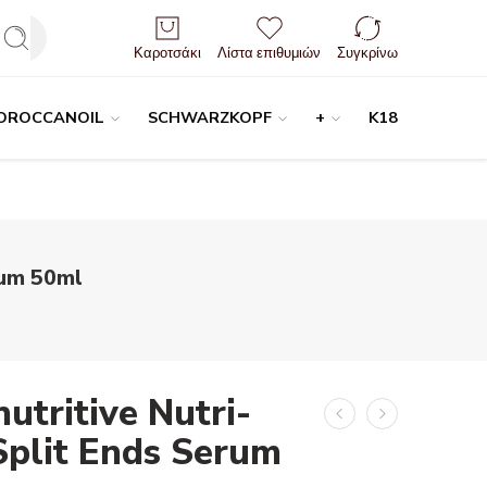
Είσοδος / Εγγραφή
Καροτσάκι
Λίστα επιθυμιών
Συγκρίνω
OROCCANOIL
SCHWARZKOPF
+
K18
rum 50ml
tritive Nutri-
plit Ends Serum