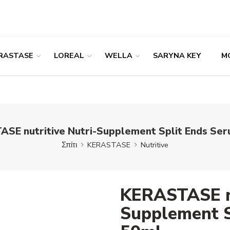
RASTASE
LOREAL
WELLA
SARYNA KEY
M
SE nutritive Nutri-Supplement Split Ends Se
Σπίτι
KERASTASE
Nutritive
KERASTASE nu
Supplement S