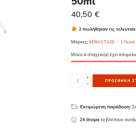
50ml
40,50
€
2 πωλήθηκαν τις τελευταί
Βιασύνη! Πάνω από 8 άτομ
Μάρκες:
KERASTASE
L’Oréal
Μόνο
4
στοιχείο(α) έχει απομείν
ΠΡΟΣΘΉΚΗ Σ
Εκτιμώμενη παράδοση:
Σ
24
άτομα
το βλέπουν αυτήν