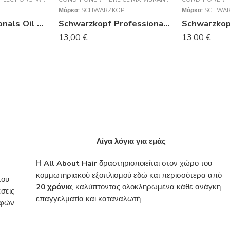
Μάρκα:
SCHWARZKOPF
Μάρκα:
SCHWAR
Wella Professionals Oil Reflections Conditioner 200ml
Schwarzkopf Professional Fibre Clinix Vibrancy Conditioner 250ml
13,00
€
13,00
€
Λίγα λόγια για εμάς
Η
All About Hair
δραστηριοποιείται στον χώρο του
κομμωτηριακού εξοπλισμού εδώ και περισσότερα από
του
20 χρόνια
, καλύπτοντας ολοκληρωμένα κάθε ανάγκη
σεις
επαγγελματία και καταναλωτή.
ροφών