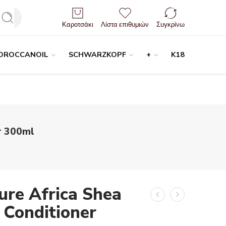
Είσοδος / Εγγραφή
Καροτσάκι
Λίστα επιθυμιών
Συγκρίνω
OROCCANOIL
SCHWARZKOPF
+
K18
r 300ml
ure Africa Shea
 Conditioner