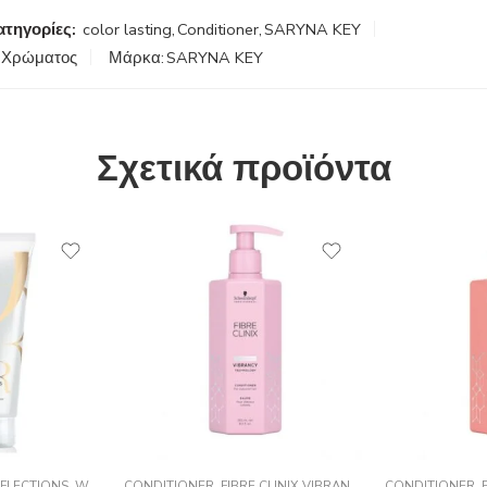
ατηγορίες:
color lasting
,
Conditioner
,
SARYNA KEY
 Χρώματος
Μάρκα:
SARYNA KEY
Σχετικά προϊόντα
SIONAL
EFLECTIONS
,
WELLA
CONDITIONER
,
FIBRE CLINIX VIBRANCY
,
SCHWARZKOPF PR
CONDITIONER
,