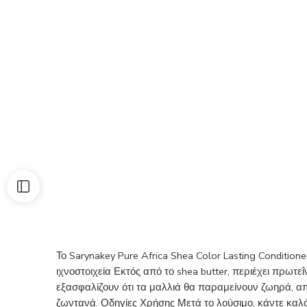
Το Sarynakey Pure Africa Shea Color Lasting Condition
ιχνοστοιχεία Εκτός από το shea butter, περιέχει πρωτ
εξασφαλίζουν ότι τα μαλλιά θα παραμείνουν ζωηρά, απ
ζωντανά. Οδηγίες Χρήσης Μετά το λούσιμο, κάντε καλ