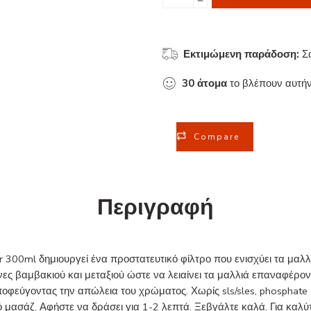
Εκτιμώμενη παράδοση:
Σ
30
άτομα
το βλέπουν αυτήν
Compare
Περιγραφή
er 300ml δημιουργεί ένα προστατευτικό φίλτρο που ενισχύει τα μαλλ
εΐνες βαμβακιού και μεταξιού ώστε να λειαίνει τα μαλλιά επαναφέρ
οφεύγοντας την απώλεια του χρώματος. Χωρίς sls/sles, phosphate 
ό μασάζ. Αφήστε να δράσει για 1-2 λεπτά. Ξεβγάλτε καλά. Για κα