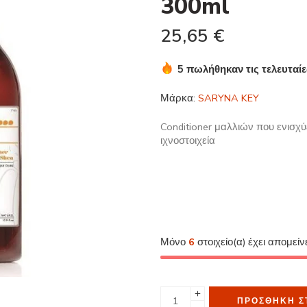
300ml
25,65
€
5 πωλήθηκαν τις τελευταί
Βιασύνη! Πάνω από 19 άτο
Μάρκα:
SARYNA KEY
Conditioner μαλλιών που ενισχύ
ιχνοστοιχεία
Μόνο
6
στοιχείο(α) έχει απομείν
ΠΡΟΣΘΉΚΗ Σ