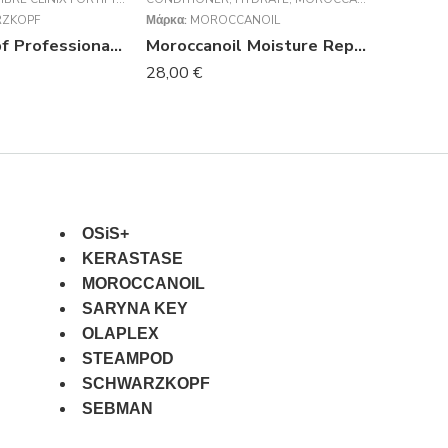
ZKOPF
Μάρκα:
MOROCCANOIL
Μάρκα:
SA
Schwarzkopf Professional Fibre Clinix Fortify Conditioner 250ml
Moroccanoil Moisture Repair Conditioner 250ml
28,00
€
41,65
€
OSiS+
KERASTASE
MOROCCANOIL
SARYNA KEY
OLAPLEX
STEAMPOD
SCHWARZKOPF
SEBMAN