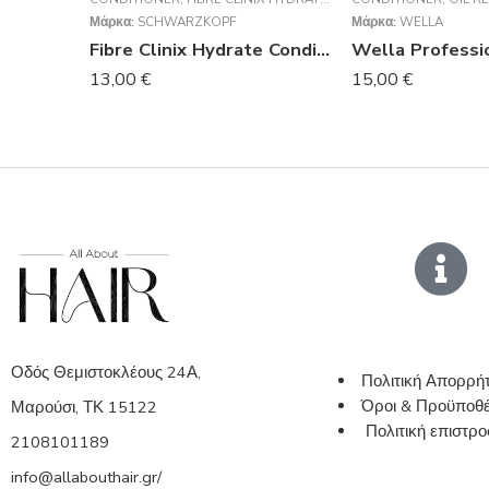
Μάρκα:
SCHWARZKOPF
Μάρκα:
WELLA
Fibre Clinix Hydrate Conditioner 250ml
13,00
€
15,00
€
Οδός Θεμιστοκλέους 24Α,
Πολιτική Απορρή
Όροι & Προϋποθέ
Μαρούσι, ΤΚ 15122
Πολιτική επιστ
2108101189
info@allabouthair.gr/