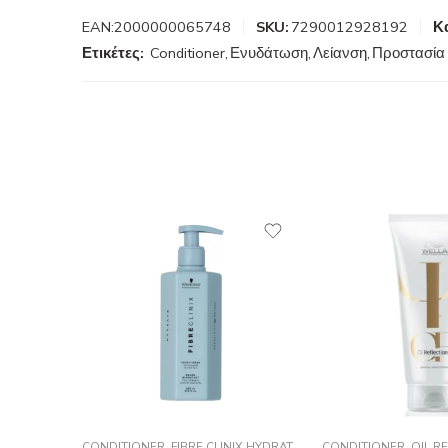
EAN:
2000000065748
SKU:
7290012928192
Κ
Ετικέτες:
Conditioner
,
Ενυδάτωση
,
Λείανση
,
Προστασία
CONDITIONER
,
FIBRE CLINIX HYDRATE
,
SCHWARZKOPF PROFES
CONDITIONER
,
OIL R