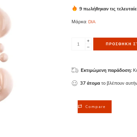
9 πωλήθηκαν τις τελευταί
Βιασύνη! Πάνω από 19 άτο
Μάρκα:
DIA
ΠΡΟΣΘΉΚΗ Σ
Εκτιμώμενη παράδοση:
Κ
37
άτομα
το βλέπουν αυτήν
Compare