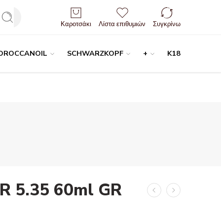
Είσοδος / Εγγραφή
Καροτσάκι
Λίστα επιθυμιών
Συγκρίνω
OROCCANOIL
SCHWARZKOPF
+
K18
R 5.35 60ml GR