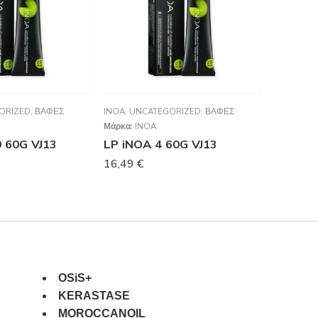
ORIZED
,
ΒΑΦΈΣ
INOA
,
UNCATEGORIZED
,
ΒΑΦΈΣ
INOA
,
UNC
Μάρκα:
INOA
Μάρκα:
IN
0 60G VJ13
LP iNOA 4 60G VJ13
LP iNOA
16,49
€
16,49
€
OSiS+
KERASTASE
MOROCCANOIL