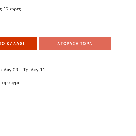
ες 12 ώρες
μα το έχουν στο καλάθι τους
ΤΟ ΚΑΛΆΘΙ
ΑΓΟΡΑΣΕ ΤΩΡΑ
υ, Αυγ 09 – Τρ, Αυγ 11
 τη στιγμή