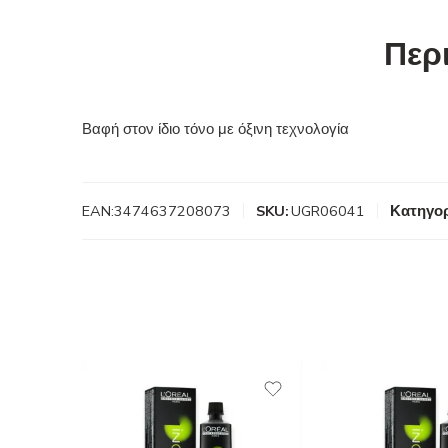
Περ
Βαφή στον ίδιο τόνο με όξινη τεχνολογία
EAN:
3474637208073
SKU:
UGR06041
Κατηγορ