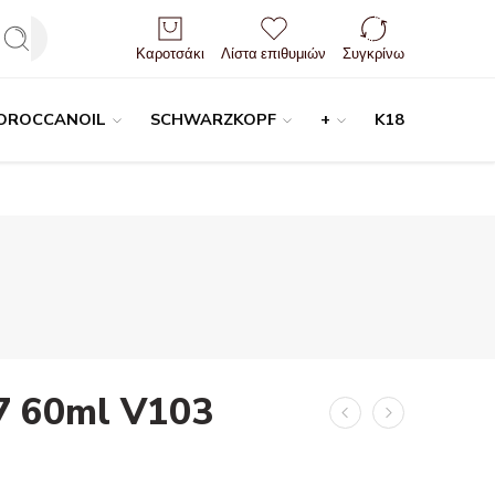
Είσοδος / Εγγραφή
Καροτσάκι
Λίστα επιθυμιών
Συγκρίνω
OROCCANOIL
SCHWARZKOPF
+
K18
 7 60ml V103