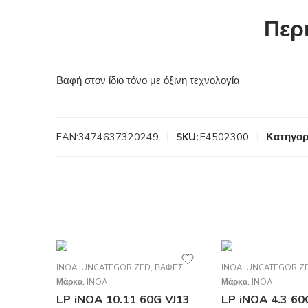
Περ
Βαφή στον ίδιο τόνο με όξινη τεχνολογία
EAN:
3474637320249
SKU:
E4502300
Κατηγορ
INOA
,
UNCATEGORIZED
,
ΒΑΦΈΣ
INOA
,
UNCATEGORIZ
Μάρκα:
INOA
Μάρκα:
INOA
LP iNOA 10.11 60G VJ13
LP iNOA 4.3 60