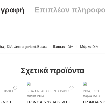
ιγραφή
Επιπλέον πληροφο
ίες:
DIA
,
Uncategorized
,
Βαφές
Ετικέτα:
DIA
Μάρκα:
DIA
Σχετικά προϊόντα
ED
,
ΒΑΦΈΣ
INOA
,
UNCATEGORIZED
,
ΒΑΦΈΣ
INOA
,
UNCATEG
Μάρκα:
INOA
Μάρκα:
INOA
G VJ13
LP iNOA 5.12 60G VJ13
LP iNOA 5 