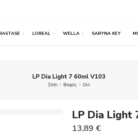
RASTASE
LOREAL
WELLA
SARYNA KEY
M
LP Dia Light 7 60ml V103
Σπίτι
Βαφές
DIA
LP Dia Light
13,89
€