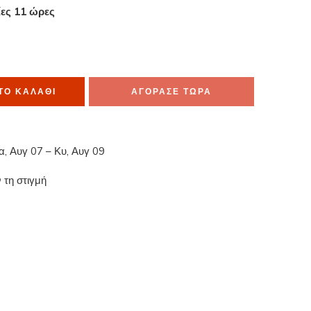
ίες 11 ώρες
α το έχουν στο καλάθι τους
ΤΟ ΚΑΛΆΘΙ
ΑΓΟΡΑΣΕ ΤΩΡΑ
α, Αυγ 07 – Κυ, Αυγ 09
 τη στιγμή