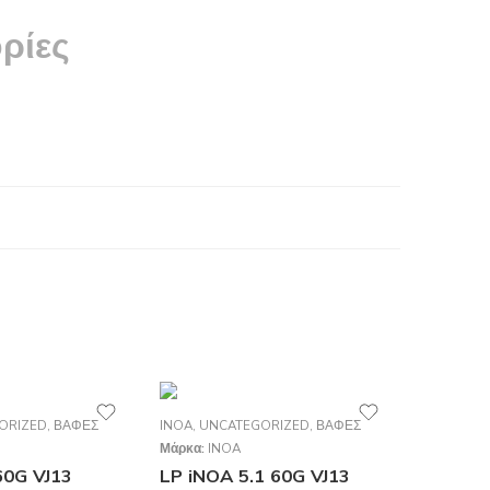
ρίες
ORIZED
,
ΒΑΦΈΣ
INOA
,
UNCATEGORIZED
,
ΒΑΦΈΣ
Μάρκα:
INOA
60G VJ13
LP iNOA 5.1 60G VJ13