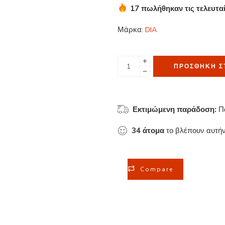
17 πωλήθηκαν τις τελευτα
Βιασύνη! Πάνω από 9 άτομ
Μάρκα:
DIA
ΠΡΟΣΘΉΚΗ Σ
Εκτιμώμενη παράδοση:
Π
34
άτομα
το βλέπουν αυτήν
Compare