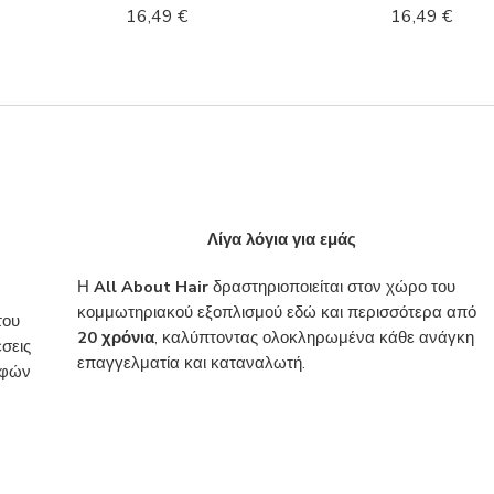
16,49
€
16,49
€
Λίγα λόγια για εμάς
Η
All About Hair
δραστηριοποιείται στον χώρο του
κομμωτηριακού εξοπλισμού εδώ και περισσότερα από
του
20 χρόνια
, καλύπτοντας ολοκληρωμένα κάθε ανάγκη
σεις
επαγγελματία και καταναλωτή.
ροφών