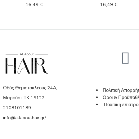
16,49
€
16,49
€
Οδός Θεμιστοκλέους 24Α,
Πολιτική Απορρή
Όροι & Προϋποθέ
Μαρούσι, ΤΚ 15122
Πολιτική επιστ
2108101189
info@allabouthair.gr/
© 2026
allabouthair.gr
– All Right reserved!