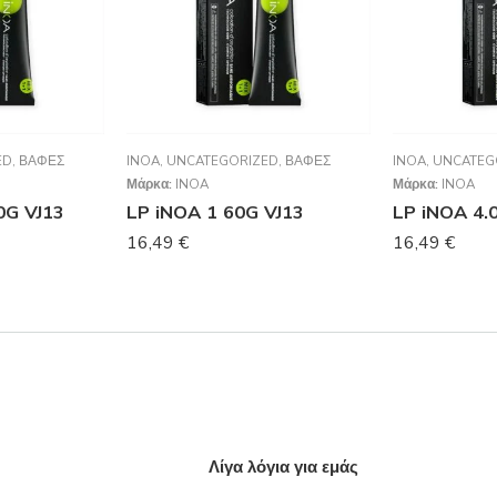
ED
,
ΒΑΦΈΣ
INOA
,
UNCATEGORIZED
,
ΒΑΦΈΣ
INOA
,
UNCATEG
Μάρκα:
INOA
Μάρκα:
INOA
0G VJ13
LP iNOA 1 60G VJ13
LP iNOA 4.
16,49
€
16,49
€
Λίγα λόγια για εμάς