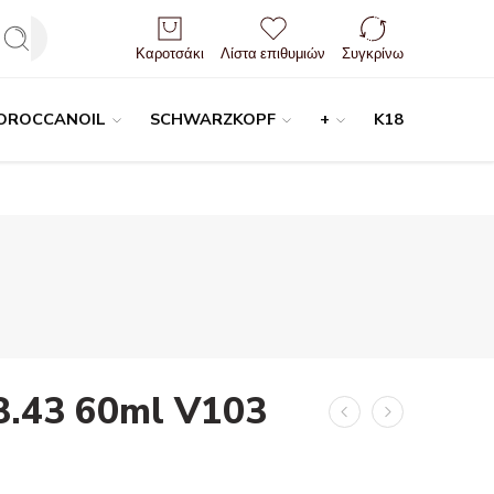
Είσοδος / Εγγραφή
Καροτσάκι
Λίστα επιθυμιών
Συγκρίνω
OROCCANOIL
SCHWARZKOPF
+
K18
 8.43 60ml V103