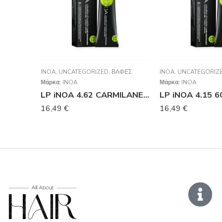
INOA
,
UNCATEGORIZED
,
ΒΑΦΈΣ
INOA
,
UNCATEGORIZ
Μάρκα:
INOA
Μάρκα:
INOA
LP iNOA 4.62 CARMILANE 60G VJ13
LP iNOA 4.15 6
16,49
€
16,49
€