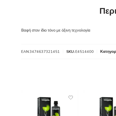
Περ
Βαφή στον ίδιο τόνο με όξινη τεχνολογία
EAN:
3474637321451
SKU:
E4514400
Κατηγορ