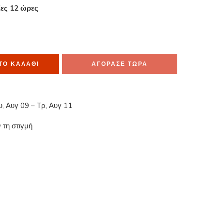
ίες 12 ώρες
μα το έχουν στο καλάθι τους
ΤΟ ΚΑΛΆΘΙ
ΑΓΟΡΑΣΕ ΤΩΡΑ
υ, Αυγ 09 – Τρ, Αυγ 11
 τη στιγμή