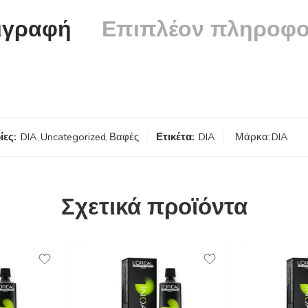
ιγραφή
Επιπλέον πληροφο
ίες:
DIA
,
Uncategorized
,
Βαφές
Ετικέτα:
DIA
Μάρκα:
DIA
Σχετικά προϊόντα