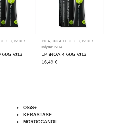
ORIZED
,
ΒΑΦΈΣ
INOA
,
UNCATEGORIZED
,
ΒΑΦΈΣ
UNCATEG
Μάρκα:
INOA
0 60G VJ13
LP iNOA 4 60G VJ13
38,00
€
16,49
€
OSiS+
KERASTASE
MOROCCANOIL