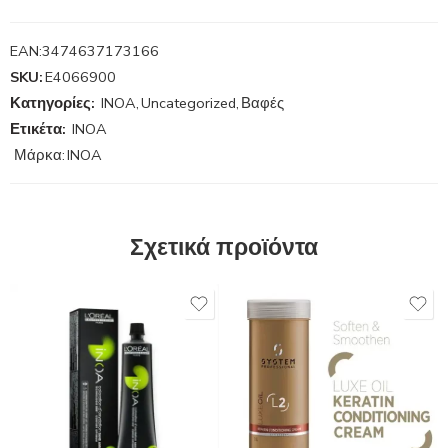
EAN:
3474637173166
SKU:
E4066900
Κατηγορίες:
INOA
,
Uncategorized
,
Βαφές
Ετικέτα:
INOA
Μάρκα:
INOA
Σχετικά προϊόντα