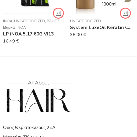
INOA
,
UNCATEGORIZED
,
ΒΑΦΈΣ
UNCATEGORIZED
System LuxeOil Keratin Conditioner 1000ml
Μάρκα:
INOA
LP iNOA 5.17 60G VJ13
38,00
€
16,49
€
Οδός Θεμιστοκλέους 24Α,