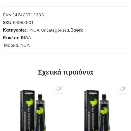
EAN:
3474637133351
SKU:
E3983801
Κατηγορίες:
INOA
,
Uncategorized
,
Βαφές
Ετικέτα:
INOA
Μάρκα:
INOA
Σχετικά προϊόντα