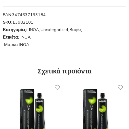
EAN:
3474637133184
SKU:
E3982101
Κατηγορίες:
INOA
,
Uncategorized
,
Βαφές
Ετικέτα:
INOA
Μάρκα:
INOA
Σχετικά προϊόντα