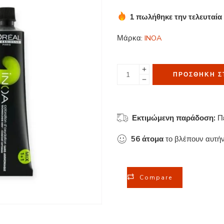
1 πωλήθηκε την τελευταία
Βιασύνη! Πάνω από 6 άτομ
Μάρκα:
INOA
ΠΡΟΣΘΉΚΗ Σ
Εκτιμώμενη παράδοση:
Π
56
άτομα
το βλέπουν αυτήν
Compare