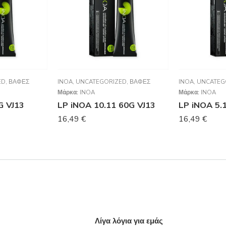
ED
,
ΒΑΦΈΣ
INOA
,
UNCATEGORIZED
,
ΒΑΦΈΣ
INOA
,
UNCATEG
Μάρκα:
INOA
Μάρκα:
INOA
G VJ13
LP iNOA 10.11 60G VJ13
LP iNOA 5.
16,49
€
16,49
€
Λίγα λόγια για εμάς