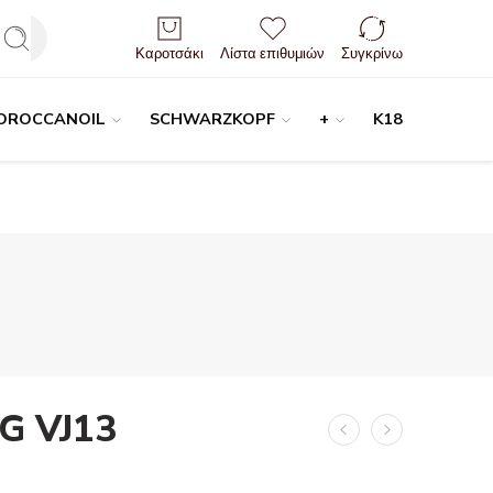
Είσοδος / Εγγραφή
Καροτσάκι
Λίστα επιθυμιών
Συγκρίνω
OROCCANOIL
SCHWARZKOPF
+
K18
G VJ13