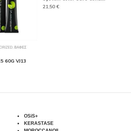
21,50
€
ORIZED
,
ΒΑΦΈΣ
INOA
,
UNC
Μάρκα:
IN
15 60G VJ13
LP iNOA
16,49
€
OSiS+
KERASTASE
MOROCCANOIL