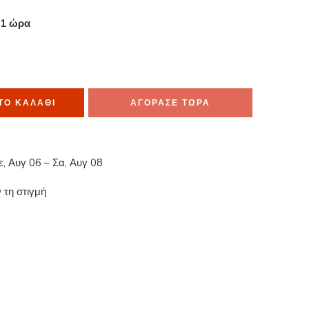
 1 ώρα
α το έχουν στο καλάθι τους
ΤΟ ΚΑΛΆΘΙ
ΑΓΟΡΑΣΕ ΤΩΡΑ
ε, Αυγ 06 – Σα, Αυγ 08
 τη στιγμή