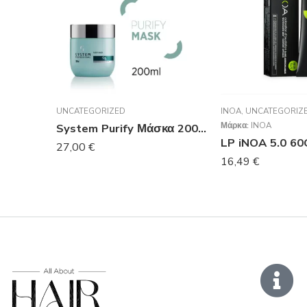
UNCATEGORIZED
INOA
,
UNCATEGORIZ
Μάρκα:
INOA
System Purify Μάσκα 200ml
LP iNOA 5.0 60
27,00
€
16,49
€