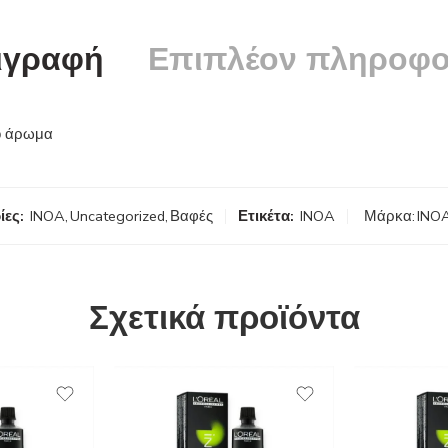
ιγραφή
Επιπλέον πληροφο
το άρωμα
ίες:
INOA
,
Uncategorized
,
Βαφές
Ετικέτα:
INOA
Μάρκα:
INO
Σχετικά προϊόντα