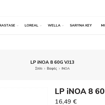
RASTASE
LOREAL
WELLA
SARYNA KEY
M
LP iNOA 8 60G VJ13
Σπίτι
Βαφές
INOA
LP iNOA 8 60
16,49
€