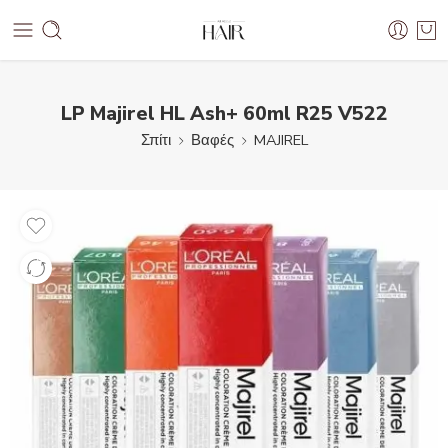
LP Majirel HL Ash+ 60ml R25 V522
Σπίτι
Βαφές
MAJIREL