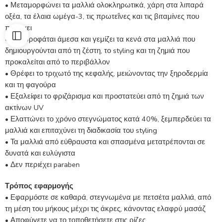
• Μεταμορφώνει τα μαλλιά ολοκληρωτικά, χάρη στα λιπαρά
οξέα, τα έλαια ωμέγα-3, τις πρωτεΐνες και τις βιταμίνες που
περιέχει
• Απορροφάται άμεσα και γεμίζει τα κενά στα μαλλιά που
δημιουργούνται από τη ζέστη, το styling και τη ζημιά που
προκαλείται από το περιβάλλον
• Θρέφει το τριχωτό της κεφαλής, μειώνοντας την ξηροδερμία
και τη φαγούρα
• Εξαλείφει το φριζάρισμα και προστατεύει από τη ζημιά των
ακτίνων UV
• Ελαττώνει το χρόνο στεγνώματος κατά 40%, ξεμπερδεύει τα
μαλλιά και επιταχύνει τη διαδικασία του styling
• Τα μαλλιά από εύθραυστα και σπασμένα μετατρέπονται σε
δυνατά και ευλύγιστα
• Δεν περιέχει paraben
Τρόπος εφαρμογής
• Εφαρμόστε σε καθαρά, στεγνωμένα με πετσέτα μαλλιά, από
τη μέση του μήκους μέχρι τις άκρες, κάνοντας ελαφρύ μασάζ
• Αποφύγετε να το τοποθετήσετε στις ρίζες