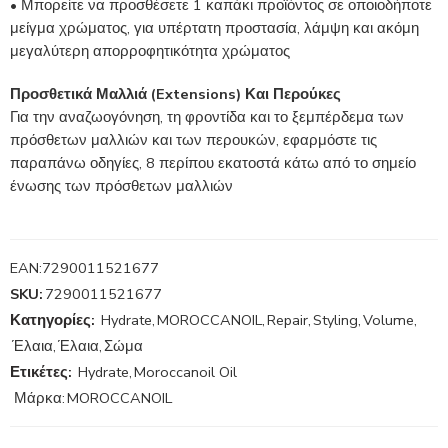
• Μπορείτε να προσθέσετε 1 καπάκι προϊόντος σε οποιοδήποτε
μείγμα χρώματος, για υπέρτατη προστασία, λάμψη και ακόμη
μεγαλύτερη απορροφητικότητα χρώματος
Προσθετικά Μαλλιά (Extensions) Και Περούκες
Για την αναζωογόνηση, τη φροντίδα και το ξεμπέρδεμα των
πρόσθετων μαλλιών και των περουκών, εφαρμόστε τις
παραπάνω οδηγίες, 8 περίπου εκατοστά κάτω από το σημείο
ένωσης των πρόσθετων μαλλιών
EAN:
7290011521677
SKU:
7290011521677
Κατηγορίες:
Hydrate
,
MOROCCANOIL
,
Repair
,
Styling
,
Volume
,
Έλαια
,
Έλαια
,
Σώμα
Ετικέτες:
Hydrate
,
Moroccanoil Oil
Μάρκα:
MOROCCANOIL