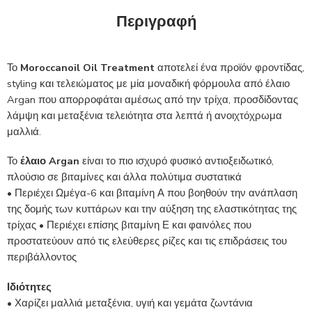
Περιγραφή
Το
Moroccanoil Oil Treatment
αποτελεί ένα προϊόν φροντίδας,
styling και τελειώματος με μία μοναδική φόρμουλα από έλαιο
Argan που απορροφάται αμέσως από την τρίχα, προσδίδοντας
λάμψη και μεταξένια τελειότητα στα λεπτά ή ανοιχτόχρωμα
μαλλιά.
Το
έλαιο Argan
είναι το πιο ισχυρό φυσικό αντιοξειδωτικό,
πλούσιο σε βιταμίνες και άλλα πολύτιμα συστατικά
• Περιέχει Ωμέγα-6 και βιταμίνη Α που βοηθούν την ανάπλαση
της δομής των κυττάρων και την αύξηση της ελαστικότητας της
τρίχας • Περιέχει επίσης βιταμίνη Ε και φαινόλες που
προστατεύουν από τις ελεύθερες ρίζες και τις επιδράσεις του
περιβάλλοντος
Ιδιότητες
• Χαρίζει μαλλιά μεταξένια, υγιή και γεμάτα ζωντάνια