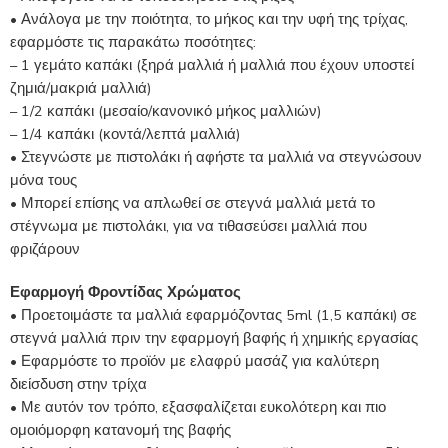
• Ανάλογα με την ποιότητα, το μήκος και την υφή της τρίχας,
εφαρμόστε τις παρακάτω ποσότητες:
– 1 γεμάτο καπάκι (ξηρά μαλλιά ή μαλλιά που έχουν υποστεί
ζημιά/μακριά μαλλιά)
– 1/2 καπάκι (μεσαίο/κανονικό μήκος μαλλιών)
– 1/4 καπάκι (κοντά/λεπτά μαλλιά)
• Στεγνώστε με πιστολάκι ή αφήστε τα μαλλιά να στεγνώσουν
μόνα τους
• Μπορεί επίσης να απλωθεί σε στεγνά μαλλιά μετά το
στέγνωμα με πιστολάκι, για να τιθασεύσει μαλλιά που
φριζάρουν
Εφαρμογή Φροντίδας Χρώματος
• Προετοιμάστε τα μαλλιά εφαρμόζοντας 5ml (1,5 καπάκι) σε
στεγνά μαλλιά πριν την εφαρμογή βαφής ή χημικής εργασίας
• Εφαρμόστε το προϊόν με ελαφρύ μασάζ για καλύτερη
διείσδυση στην τρίχα
• Με αυτόν τον τρόπο, εξασφαλίζεται ευκολότερη και πιο
ομοιόμορφη κατανομή της βαφής