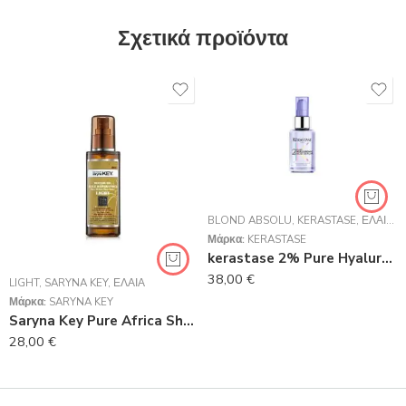
Σχετικά προϊόντα
BLOND ABSOLU
,
KERASTASE
,
ΈΛΑΙΑ
,
Μάρκα:
KERASTASE
kerastase 2% Pure Hyaluronic Acid Ορός Για Το Τριχωτό & Τα Μαλλιά
38,00
€
LIGHT
,
SARYNA KEY
,
ΈΛΑΙΑ
Μάρκα:
SARYNA KEY
Saryna Key Pure Africa Shea Damage Repair Light Oil 50ml
28,00
€