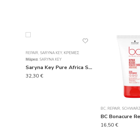
REPAIR
,
SARYNA KEY
,
ΚΡΈΜΕΣ
Μάρκα:
SARYNA KEY
Saryna Key Pure Africa Shea Damage Repair Cream Leave-in 300ml
32,30
€
BC
,
REPAIR
,
SCHWARZ
16,50
€