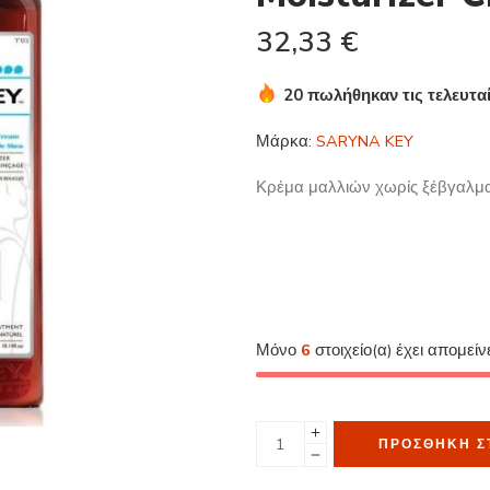
32,33
€
20 πωλήθηκαν τις τελευτα
Βιασύνη! Πάνω από 18 άτο
Μάρκα:
SARYNA KEY
Κρέμα μαλλιών χωρίς ξέβγαλμα 
Μόνο
6
στοιχείο(α) έχει απομείν
ΠΡΟΣΘΉΚΗ Σ