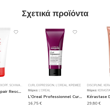
Σχετικά προϊόντα
KOPF
,
SCHWARZKOPF PROFESSIONAL
CURL EXPRESSION
,
,
ΜΆΣΚΕΣ
L’ORÉAL
,
ΚΡΈΜΕΣ
DISCIPLINE
,
KER
Μάρκα:
L’ORÉAL
Μάρκα:
KERAST
BC Bonacure Repair Rescue Sealed Ends+ 100ml
L’Oreal Professionnel Curl Expression Long Lasting​ Intensive Moisturizer​ 200ml
16,75
€
29,80
€