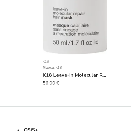
K18
Μάρκα:
K18
K18 Leave-in Molecular Repair Μάσκα Μαλλιών για Ενυδάτωση 50ml
56,00
€
OSiS+